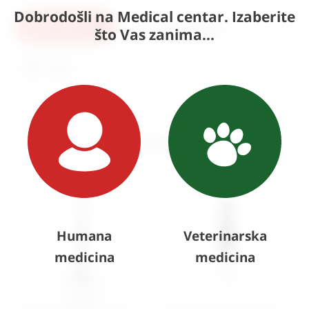
Dobrodošli na Medical centar. Izaberite
U košaricu
Pošaljite upit
što Vas zanima...
Ispis
Slični proizvodi
Humana
Veterinarska
medicina
medicina