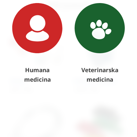
Slični proizvodi
Humana
Veterinarska
medicina
medicina
Airway
Maska za inhalator
4,91
€
+ PDV
13,38
€
+ PDV