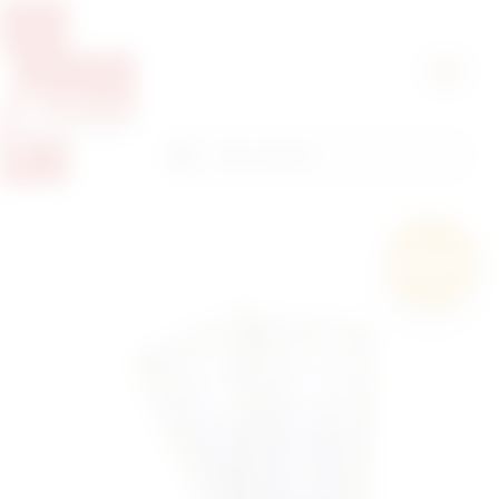
Pretražite proizvode
Pretraga
Besplatna
dostava