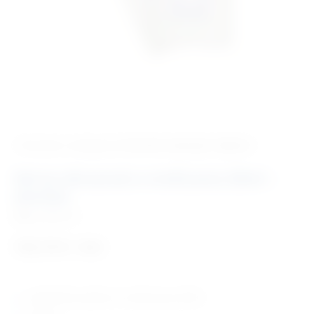
‹ Povratak u kategoriju
Potrošni materijal i dijelovi
Gel za ultrazvuk u vrečicama 20ml –
sterilan
Šifra:
PM2101
132,74
€
+ PDV
pojedinačno pakiran u vrećicama po 20ml