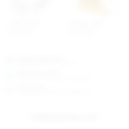
Crijevo za kisik
Štipaljke za Ekg
8,77
€
+ PDV
69,60
€
+ PDV
Izložbeno-prodajni salon
Razgledajte više tisuća artikala uživo
Posjetite nas na adresi
Karlovačka cesta 4 c (100m od Arene Zagreb)
Radno vrijeme
Ponedjeljak do petak od 8-16h ili po dogovoru
Izložbeno-prodajni salon