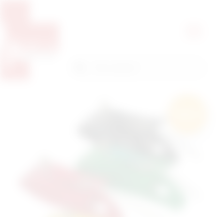
Pretražite proizvode
Pretraga
Besplatna
dostava