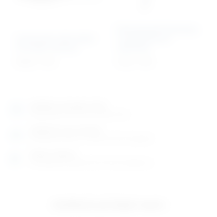
Rektoskop/Proktoskop
Univerzalni zidni držač
za jednokratnu
za kutije rukavica
upotrebu
65,00
€
+ PDV
3,23
€
+ PDV
Izložbeno-prodajni salon
Razgledajte više tisuća artikala uživo
Posjetite nas na adresi
Karlovačka cesta 4 c (100m od Arene Zagreb)
Radno vrijeme
Ponedjeljak do petak od 8-16h ili po dogovoru
Izložbeno-prodajni salon