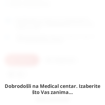
štipaljke za Ekg (pedijatrijske)
Naručite
sada
i dostavljamo već u
utorak (11.8)
GLS
dostavnom službom.
Kontaktirajte nas
za točno vrijeme
dostave na otoke.
Osobno preuzimanje
moguće je uz prethodnu najavu na
adresi
Karlovačka cesta 4c, Zagreb
.
U košaricu
Pošaljite upit
Ispis
Dobrodošli na Medical centar. Izaberite
što Vas zanima...
Slični proizvodi