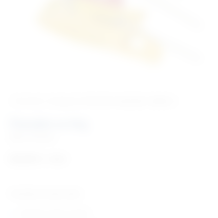
‹ Povratak u kategoriju
Potrošni materijal i dijelovi
Štipaljke za Ekg
Šifra:
PM2008
69,60
€
+ PDV
Tehničke karakteristike:
štipaljke za Ekg ( odrasli)