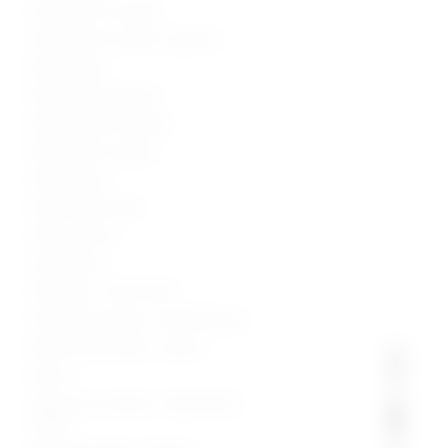
Ultrazvučni uređaji
Ultrazvučne sonde i oprema
Radiologija
Radiološka oprema
Dijagnostički uređaji
Medicinski uređaji
Sterilizacija
Operacijska sala
Hitna pomoć
Laboratorij
Hladnjaci i zamrzivači
Fizikalna terapija i rehabilitacija
Medicinski stolovi i stolice
Kolica
Oprema za starije i nepokretne
osobe