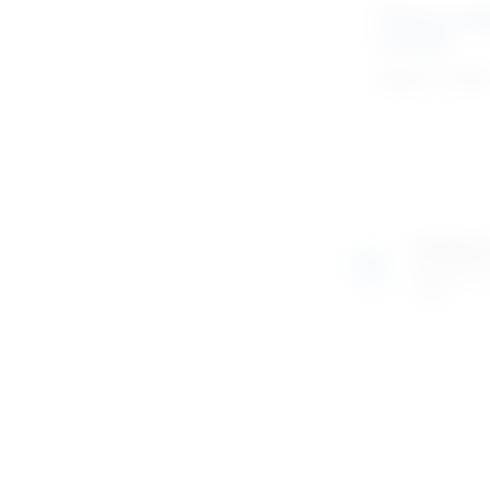
Pinovi sa ne
navojem
Cijena na upit
Izložben
Razgledajte
uživo