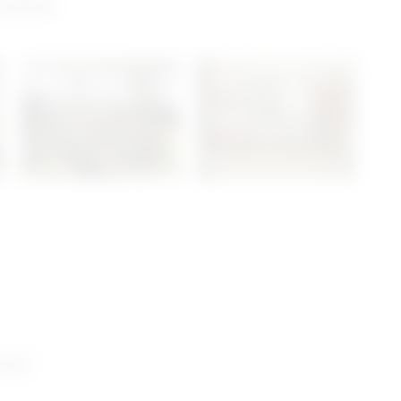
 salon
ani