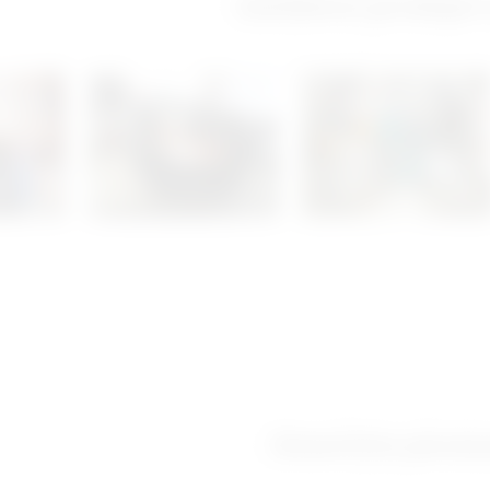
Izložbeno-prodajni
Ostanimo povez