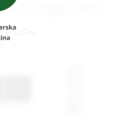
U
Pošaljite
Ispis
košaricu
upit
arska
ina
i