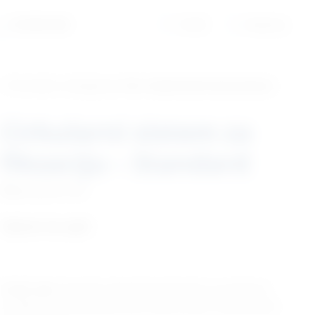
01/6525-965
Profil
Košarica
‹ Povratak u kategoriju
Vet. implantati/osteosinteza
Cirkularni sistem za
fiksaciju – Standard
Šifra:
EM181164
Cijena na upit
Kratki opis:
Cirkularni eksternalni fiksatori su primarno
korišteni za ispravljanje kutnih deformiteta i distrakcijske