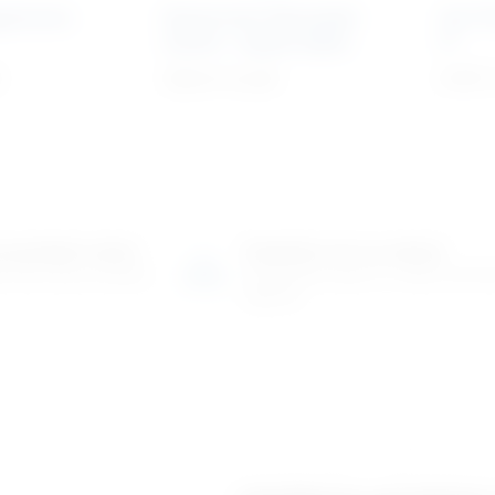
gativnim
Eksternalni fiksacijski
Set TT
sistem – spojne šipke
II“
Cijena na upit
6.401
o-prodajni salon
Posjetite nas na adresi
 više tisuća artikala
Karlovačka cesta 4 c (100m od Ar
Zagreb)