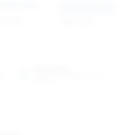
A Rapid „Starter
Eksternalni fiksacijski
sistem za pinove 10-20
,12
€
+ PDV
Cijena na upit
Radno vrijeme
ene
Ponedjeljak do petak od 8-16h ili po
dogovoru