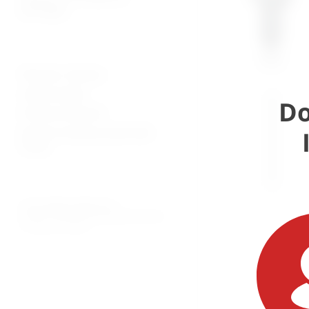
patologija
Plaćanje i dostava
Uvjeti prodaje
Do
Pravila privatnosti
Povrati za kupnju preko web
shopa
© 2026. MEDICAL CENTAR D.O.O.
PROMED - PROFESIONALNI MEDICINSKI PROIZVODI
ZA OSOBNU UPOTREBU