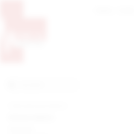
Početna
O nam
Pretražite proizvode
Pretraga
Tražite veterinarsku medicinu?
Humana medicina
Endoskopija