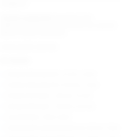
osteogeneze.
Tehničke karakteristike:
Standardni kružni
skeletni vanjski fiksator temelji se na 6,0 mm navojnim
šipkama i spojnim elementima.
Zemlja porijekla: Njemačka
Set uključuje:
Cirkularni ESF prsten 66 x 3.2 mm , 3 kom
Cirkularni ESF prsten 84 x 4,75 mm , 3 kom
Cirkularni ESF prsten – 5/8, 66 x 3.2 mm
Cirkularni ESF prsten – 5/8, 84 x 4.75 mm
Liner ESF Motor, 70mm, 3kom
Cirkularne ESF navojne šipke Ø 6 mm, 60 mm, 3 kom