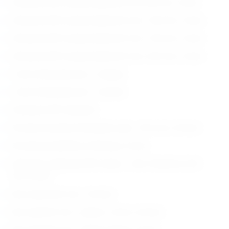
Cirkularne ESF navojne šipke Ø 6 mm, 80 mm, 3 kom
Cirkularne ESF navojne šipke Ø 6 mm, 100 mm, 3 kom
Cirkularne ESF navojne šipke Ø 6 mm, 150 mm, 3 kom
Cirkularne ESF navojne šipke Ø 6 mm, 255 mm, 3 kom
1.6mm fiksacijska žica – Stopper
1.6mm fiksacijska žica – Smooth
Cirkularan ESF odstojnik
Prorezan kanuliran fiksacijski vijak – Ø 6 mm, 24 kom
Prorezana podloška za fiksaciju, 6 kom
Cirkularna najlonska ESF matica – Zero Tolerance Ø 6
mm, 8 kom
Hex matica Ø 6 mm , 50 kom
Hex vijak Ø 6 mm , duljina: 12mm, 24 kom