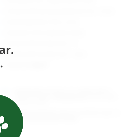
Hex vijak Ø 6 mm , duljina: 40mm, 6 kom
Cirkularna ESF plosnata podloška Ø 6 mm, 12 kom
Kombinacijski ključ 10mm, 2 kom
Dupli ključ 10mm (najlonske matice)
Cirkularni ESF Hex ključ 3mm – ‘L’
ar.
Cirkularni ESF Hex ključ 3mm – ravan
.
Zatezač žice
Dyna™
Naručite
sada
i dostavljamo već u
utorak (11.8)
GLS
dostavnom službom.
Kontaktirajte nas
za točno vrijeme
dostave na otoke.
Osobno preuzimanje
moguće je uz prethodnu najavu na
adresi
Karlovačka cesta 4c, Zagreb
.