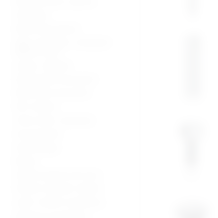
Bolnički kreveti i oprema
Namještaj
Medicinska oprema
Vage, visinomjeri i analizatori
tjelesne mase
Lampe i reflektori
Dijagnostički instrumenti
Medicinski instrumenti
Pile i bušilice
Torbe, koferi, ampulariji
Inox proizvodi
Stomatologija
Beauty
Zaštitna oprema od virusa
Potrošni materijal i dijelovi
Lutke i modeli za edukaciju
Oprema za mrtvačnice -