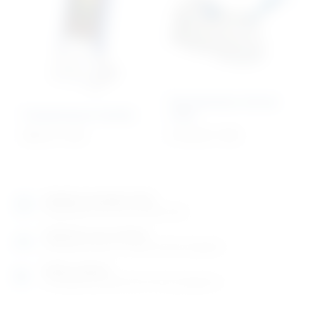
Denzitometar Sonost
Pulsoksimetar klinički
2000
662,51
€
+ PDV
6.770,75
€
+ PDV
Izložbeno-prodajni salon
Razgledajte više tisuća artikala uživo
Posjetite nas na adresi
Karlovačka cesta 4 c (100m od Arene Zagreb)
Radno vrijeme
Ponedjeljak do petak od 8-16h ili po dogovoru