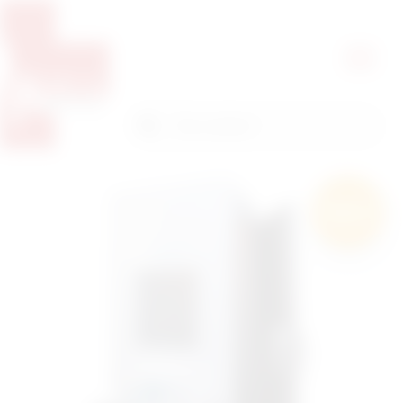
Pretražite proizvode
Pretraga
Besplatna
dostava