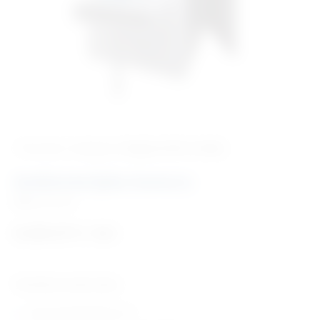
‹ Povratak u kategoriju
Dijagnostički uređaji
Audiometrijska komora
Šifra:
DU120
6.229,47
€
+ PDV
Tehničke karakteristike:
Dimenzije 90X90X215 cm