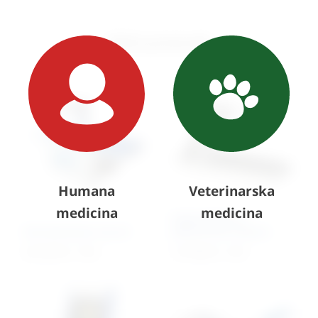
Slični proizvodi
Humana
Veterinarska
medicina
medicina
Ergometrija sa
Denzitometar inus D
pokretnom trakom
28.234,50
€
+ PDV
19.790,00
€
+ PDV