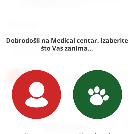
adresi
Karlovačka cesta 4c, Zagreb
.
Odaberite model:
50 mm (
36,73
€
+ PDV)
Dobrodošli na Medical centar. Izaberite
75 mm (
35,19
€
+ PDV)
što Vas zanima...
100 mm (
30,58
€
+ PDV)
U košaricu
Pošaljite upit
Ispis
Slični proizvodi