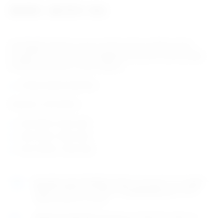
30,58
€
36,73
€
–
+ PDV
Samoljepljiv kohezivan zavoj za veterinu koji se ne lijepi za kožu,
omogućuje cirkulaciju zraka. Prilagođuje se površini na koju se lijepi.
Individualno pakirani u raznim bojama.
zemlja porijekla: Njemačka
Dostupni u više veličina:
širina 50mm, 36 po kutiji
širina 75mm, 24 po kutiji
širina 100mm, 18 po kutiji
Naručite
unutar 9h 30min 10sek
i dostavljamo već u
petak
(7.8)
GLS dostavnom službom.
Kontaktirajte nas
za točno
vrijeme dostave na otoke.
Osobno preuzimanje
moguće je uz prethodnu najavu na