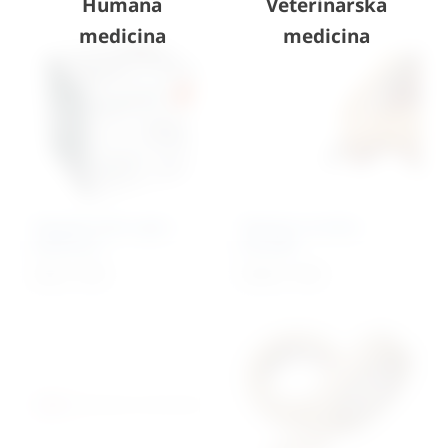
Humana
Veterinarska
medicina
medicina
Hipodermalna igla (
Markeri za kožu –
veterina )
kirurški
3,84
€
+ PDV
93,06
€
+ PDV