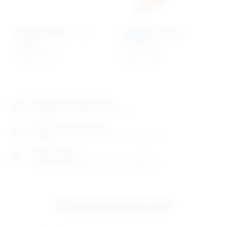
Portex kateter – za
Indikator trake za
mačke
autoklave
9,99
€
+ PDV
43,63
€
+ PDV
Izložbeno-prodajni salon
Razgledajte više tisuća artikala uživo
Posjetite nas na adresi
Karlovačka cesta 4 c (100m od Arene Zagreb)
Radno vrijeme
Ponedjeljak do petak od 8-16h ili po dogovoru
Izložbeno-prodajni salon