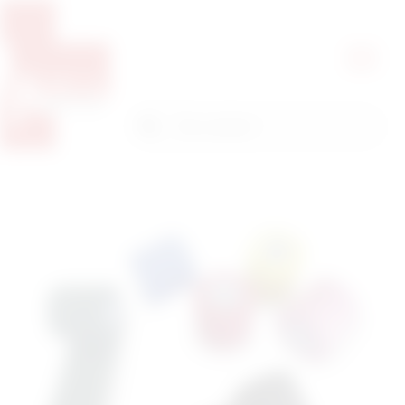
Pretražite proizvode
Pretraga