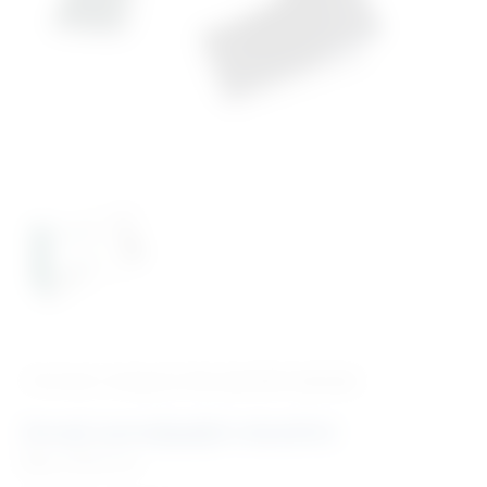
‹ Povratak u kategoriju
Vet. potrošni materijal
Zavoji samoljepljivi elastični
Šifra:
EM050750