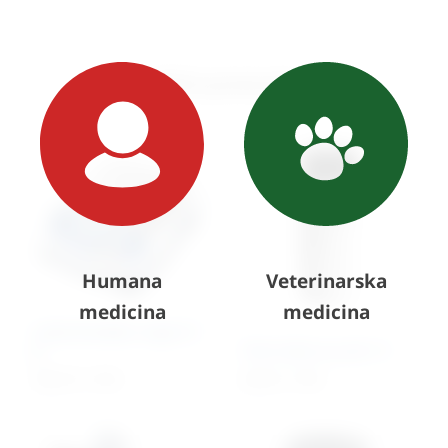
Slični proizvodi
Humana
Veterinarska
medicina
medicina
Laboratorijska vaga 0,1
g
Test trake za urin 11
766,37
€
+ PDV
46,55
€
+ PDV