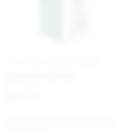
‹ Povratak u kategoriju
Laboratorij za veterinu
Testne trake Schirmer
Šifra:
EM173592
39,51
€
+ PDV
Schirmer test za indikaciju količine proizvodnje suza. Korisne u
evaluaciji konjuktivitisa i manjka suza u svrhu dijagnosticiranja
površinskih očnih bolesti.