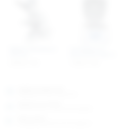
Digitalni mikroskop za
Centrifuga za 12
računalo
epruveta ECO Spin III
3.395,52
€
+ PDV
1.109,61
€
+ PDV
Izložbeno-prodajni salon
Razgledajte više tisuća artikala uživo
Posjetite nas na adresi
Karlovačka cesta 4 c (100m od Arene Zagreb)
Radno vrijeme
Ponedjeljak do petak od 8-16h ili po dogovoru