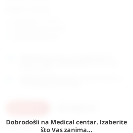
Tehničke karakteristike:
fiziološki rang: 10 – 20 mm
induvidualno pakirani i sterilni
zemlja porijekla: Njemačka
Naručite
sada
i dostavljamo već u
utorak (11.8)
GLS
dostavnom službom.
Kontaktirajte nas
za točno vrijeme
dostave na otoke.
Osobno preuzimanje
moguće je uz prethodnu najavu na
adresi
Karlovačka cesta 4c, Zagreb
.
U košaricu
Pošaljite upit
Dobrodošli na Medical centar. Izaberite
Ispis
što Vas zanima...