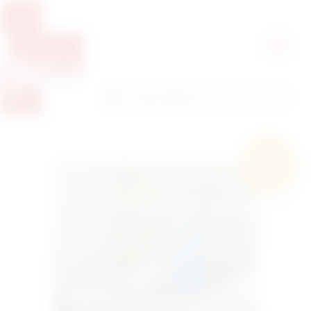
Pretražite proizvode
Pretraga
Besplatna
dostava