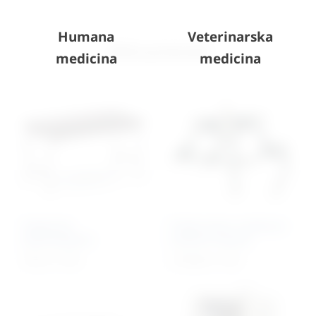
Humana
Veterinarska
Slični proizvodi
medicina
medicina
Stepenice
Probni okvir s koferom
jednostepene
probnih stakala
79,81
€
+ PDV
2.785,86
€
+ PDV