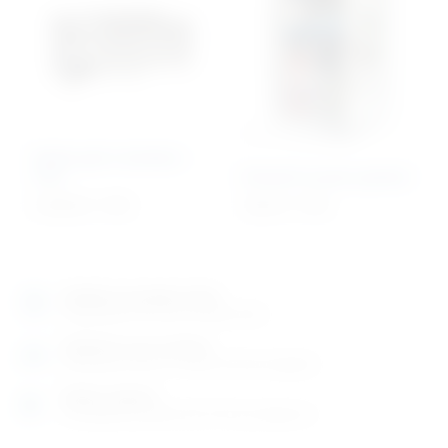
Radni pult s koritom –
inox
Ormarić za prvu pomoć
5.240,55
€
+ PDV
120,91
€
+ PDV
Izložbeno-prodajni salon
Razgledajte više tisuća artikala uživo
Posjetite nas na adresi
Karlovačka cesta 4 c (100m od Arene Zagreb)
Radno vrijeme
Ponedjeljak do petak od 8-16h ili po dogovoru