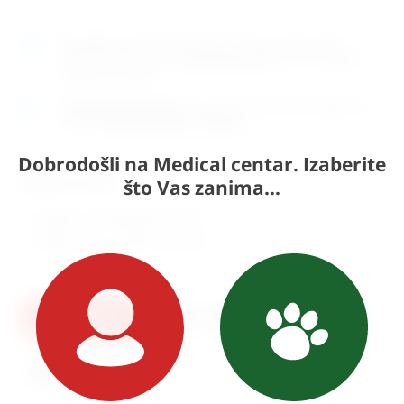
Naručite
sada
i dostavljamo već u
utorak (11.8)
GLS
dostavnom službom.
Kontaktirajte nas
za točno vrijeme
dostave na otoke.
Osobno preuzimanje
moguće je uz prethodnu najavu na
adresi
Karlovačka cesta 4c, Zagreb
.
Dobrodošli na Medical centar. Izaberite
što Vas zanima...
Odaberite model:
Sklopiv uz zid (
556,04
€
+ PDV)
Sklopiv u sebe (
738,10
€
+ PDV)
U košaricu
Pošaljite upit
Ispis