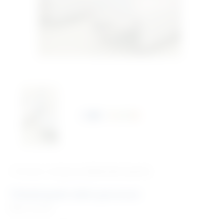
‹ Povratak u kategoriju
Medicinska oprema
Teleskopski zidni paravan
Šifra:
MU308