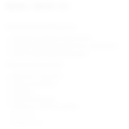
556,04
€
738,10
€
–
+ PDV
Tehničke karakteristike teleskopske ruke:
teleskopska ruka podesiva je vodoravno (180 °)
teleskopska ruka dimenzija otvorena 210 cm, zatvorena 88 cm
prstenovi omogućuju glatko klizanje zavjesa
Tehničke karakteristike paravana:
dužina 225 cm X visina 180 cm
otporan na vatru (Klasa I)
antialergijski
otporan na rast bakterija
vodootporan i vrlo otporan na abrazije
periv do 60 ° C
dostupan u 6 boja