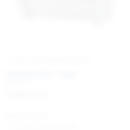
‹ Povratak u kategoriju
Medicinska oprema
Kirurško korito – Large
Šifra:
MO313
1.816,52
€
+ PDV
Tehničke karakteristike:
korito izrađeno od nehrđajućeg čelika