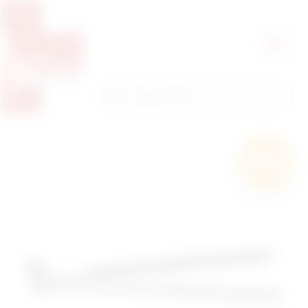
Pretražite proizvode
Pretraga
Besplatna
dostava