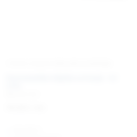
‹ Povratak u kategoriju
Velika praksa stomatologija
Stomatološka kliješta za konje – tri
vrha
Šifra:
EM177521
741,95
€
+ PDV
duljine: 480 mm