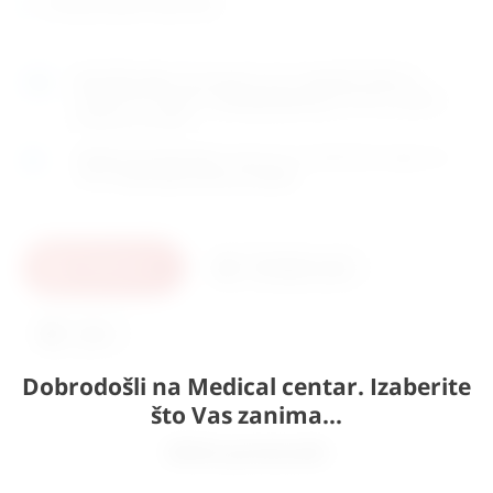
zemlja porijekla: Njemačka
Naručite
sada
i dostavljamo već u
utorak (11.8)
GLS
dostavnom službom.
Kontaktirajte nas
za točno vrijeme
dostave na otoke.
Osobno preuzimanje
moguće je uz prethodnu najavu na
adresi
Karlovačka cesta 4c, Zagreb
.
U košaricu
Pošaljite upit
Ispis
Dobrodošli na Medical centar. Izaberite
što Vas zanima...
Slični proizvodi