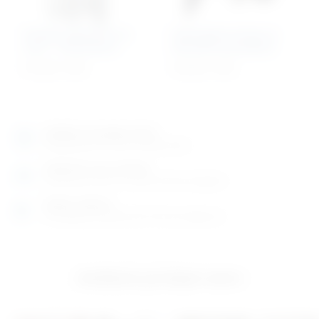
Konjski spekulum za
Držač glave konja za
usta – haussmann
dentalne procedure
511,32
€
+ PDV
741,95
€
+ PDV
Izložbeno-prodajni salon
Razgledajte više tisuća artikala uživo
Posjetite nas na adresi
Karlovačka cesta 4 c (100m od Arene Zagreb)
Radno vrijeme
Ponedjeljak do petak od 8-16h ili po dogovoru
Izložbeno-prodajni salon