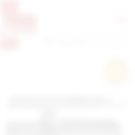
Pretražite proizvode
Pretraga
Besplatna
dostava