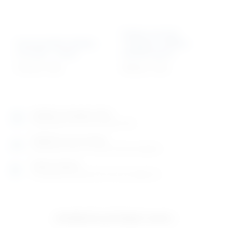
Rašpa za konje
Stomatološka kliješta
Tungsten carbide –
za konje – molar
podešavajuća
741,95
€
+ PDV
859,02
€
+ PDV
Izložbeno-prodajni salon
Razgledajte više tisuća artikala uživo
Posjetite nas na adresi
Karlovačka cesta 4 c (100m od Arene Zagreb)
Radno vrijeme
Ponedjeljak do petak od 8-16h ili po dogovoru
Izložbeno-prodajni salon