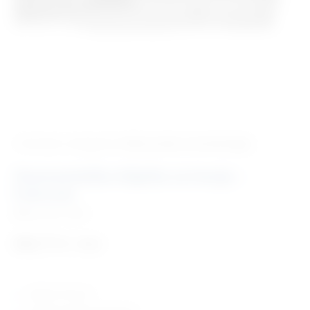
‹ Povratak u kategoriju
Velika praksa stomatologija
Stomatološka kliješta za konje –
Fulcrum
Šifra:
EM177501
808,77
€
+ PDV
duljine: 410 mm