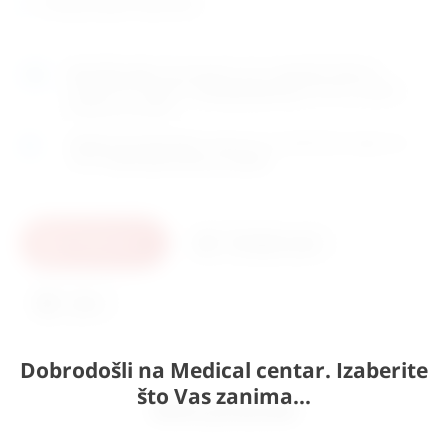
zemlja porijekla: Njemačka
Naručite
sada
i dostavljamo već u
utorak (11.8)
GLS
dostavnom službom.
Kontaktirajte nas
za točno vrijeme
dostave na otoke.
Osobno preuzimanje
moguće je uz prethodnu najavu na
adresi
Karlovačka cesta 4c, Zagreb
.
U košaricu
Pošaljite upit
Ispis
Dobrodošli na Medical centar. Izaberite
što Vas zanima...
Slični proizvodi