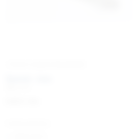
‹ Povratak u kategoriju
Inox proizvodi
Špatule – inox
Šifra:
I1216
9,22
€
+ PDV
Tehničke karakteristike
izrađene od inoxa