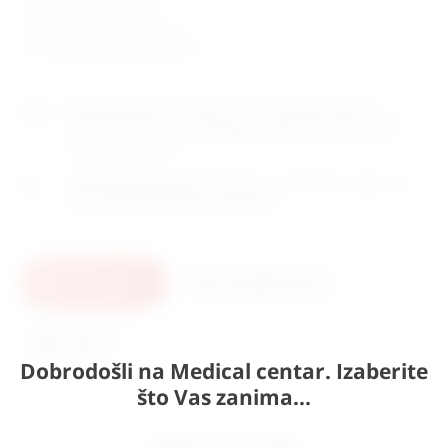
dimenzije: 15 x 2 cm
zemlje porijekla: Hrvatska
Naručite
sada
i dostavljamo već u
utorak (11.8)
GLS
dostavnom službom.
Kontaktirajte nas
za točno vrijeme
dostave na otoke.
Osobno preuzimanje
moguće je uz prethodnu najavu na
adresi
Karlovačka cesta 4c, Zagreb
.
U košaricu
Pošaljite upit
Ispis
Dobrodošli na Medical centar. Izaberite
što Vas zanima...