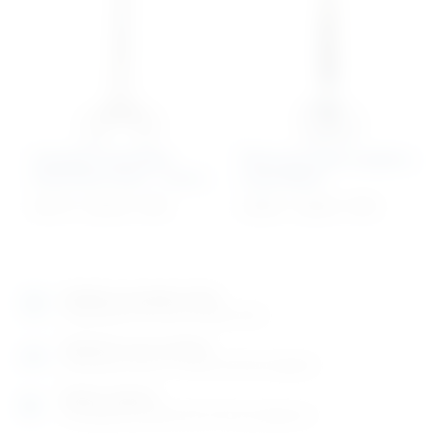
Hvatalica arterijska
Škare kirurške savijene,
Rochester Pean – ravna
tupo/šiljate
42,71
€
–
50,70
€
+ PDV
24,59
€
–
33,04
€
+ PDV
Izložbeno-prodajni salon
Razgledajte više tisuća artikala uživo
Posjetite nas na adresi
Karlovačka cesta 4 c (100m od Arene Zagreb)
Radno vrijeme
Ponedjeljak do petak od 8-16h ili po dogovoru