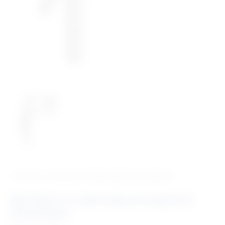
‹ Povratak u kategoriju
Veterinarski instrumenti
Retraktor za operacije prsnog koša
Finochietto