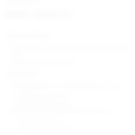
Šifra:
EM163000
249,83
€
550,52
€
–
+ PDV
Tehničke karakteristike:
Posebno dizajnirano da razmakne rebra tokom operacije prsnog
koša
Proizvođač: Eickemeyer (Njemačka)
Dostupni modeli:
EM163000 Rib Retractor Finochietto-Baby (duljina: 115 mm)
veličina lopatica: 20 x 20 mm
maksimalno otvaranje: 75 mm
EM163002 Rib Retractor Finocchietto (duljina: 210 mm)
veličina lopatica: 40 x 40
maksimalno otvaranje: 165 mm