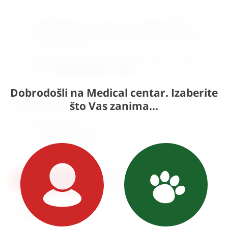
Naručite
sada
i dostavljamo već u
utorak (11.8)
GLS
dostavnom službom.
Kontaktirajte nas
za točno vrijeme
dostave na otoke.
Osobno preuzimanje
moguće je uz prethodnu najavu na
adresi
Karlovačka cesta 4c, Zagreb
.
Dobrodošli na Medical centar. Izaberite
što Vas zanima...
Odaberite model:
Finochietto (
249,83
€
+ PDV)
Finochietto Baby (
550,52
€
+ PDV)
U košaricu
Pošaljite upit
Ispis