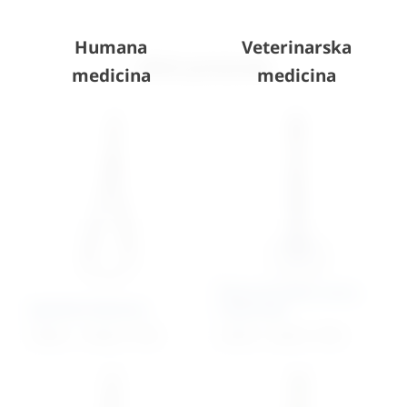
Humana
Veterinarska
Slični proizvodi
medicina
medicina
Škare kirurške ravne,
Iglodržač Mathieu
tupo/tupe
70,68
€
–
119,85
€
+ PDV
24,59
€
–
33,04
€
+ PDV