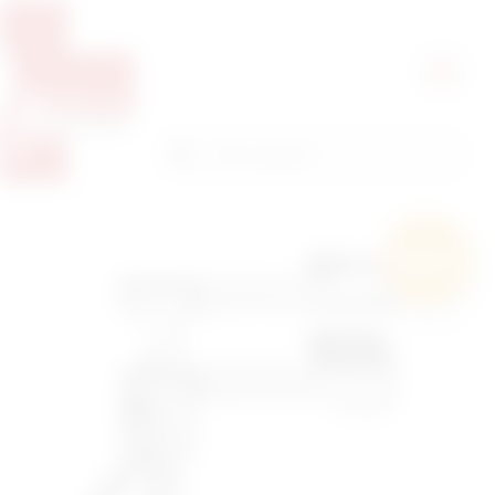
Pretražite proizvode
Pretraga
Besplatna
dostava