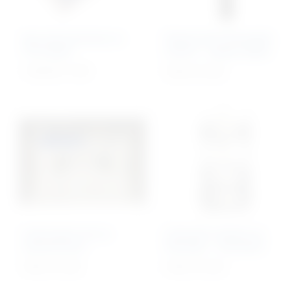
Set instrumenata za
Eksternalni fiksacijski
TTA Rapid
sistem – spojne šipke
1.520,44
€
+ PDV
Cijena na upit
Instrument set za
Cirkularni sistem za
osteosintezu
fiksaciju – Standard
Cijena na upit
Cijena na upit