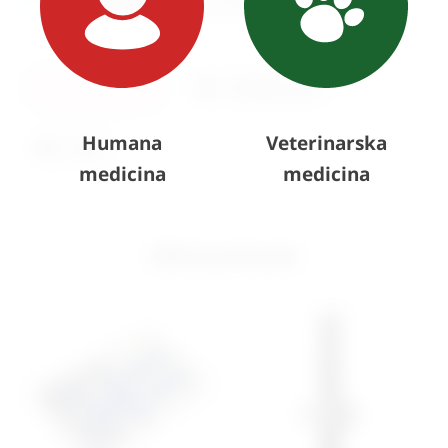
adresi
Karlovačka cesta 4c, Zagreb
.
U košaricu
Pošaljite upit
Humana
Veterinarska
Ispis
medicina
medicina
Slični proizvodi