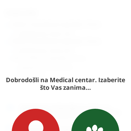
Dostupni modeli:
EM184117 Lamina Retractor Inge (duljina: 170 mm)
maksimalni otvor vrhova: 3 mm
EM184118 Lamina Retractor Inge (duljina: 170 mm)
maksimalni otvor vrhova: 4 mm
EM161715 Retractor Inge (duljina: 185 mm)
maksimalni otvor vrhova: 8 mm
krosover vrhovi
Dobrodošli na Medical centar. Izaberite
što Vas zanima...
Naručite
unutar 1h 47min 56sek
i dostavljamo već u
ponedjeljak (10.8)
GLS dostavnom službom.
Kontaktirajte
nas
za točno vrijeme dostave na otoke.
Osobno preuzimanje
moguće je uz prethodnu najavu na