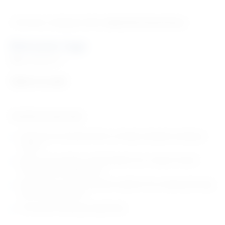
‹ Povratak u kategoriju
Vet. implantati/osteosinteza
Retractor Inge
Šifra:
EM184117
Cijena na upit
Tehničke karakteristike:
Dizajnirano da odmakne femur od tibije i poboljša vizualizaciju
koljena
Jedan vrh se umetne u interkondilarni čvor i drugi vrh ispod
intermeniskalnog ligamenta
Mehanizam sa zubima zadržava napetost, što omogućuje kirurgu
da ima slobodne ruke
Proizvođač: Eickemeyer (Njemačka)