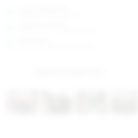
Izložbeno-prodajni salon
Razgledajte više tisuća artikala uživo
Posjetite nas na adresi
Karlovačka cesta 4 c (100m od Arene Zagreb)
Radno vrijeme
Ponedjeljak do petak od 8-16h ili po dogovoru
Izložbeno-prodajni salon