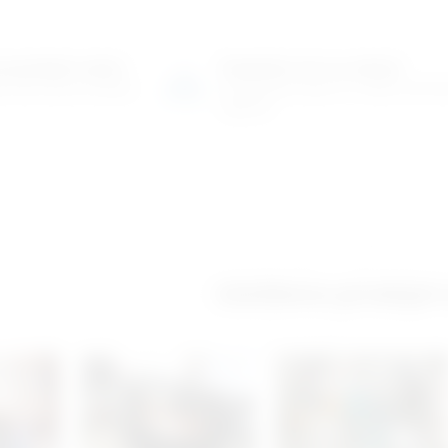
o-prodajni salon
Posjetite nas na adresi
 više tisuća artikala
Karlovačka cesta 4 c (100m od Ar
Zagreb)
Izložbeno-prodajni