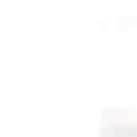
Izložben
Razgledajte
uživo