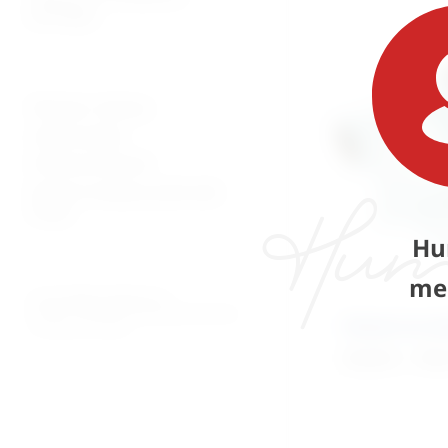
patologija
Plaćanje i dostava
Uvjeti prodaje
Pravila privatnosti
Povrati za kupnju preko web
shopa
Hu
me
© 2026. MEDICAL CENTAR D.O.O.
PROMED - PROFESIONALNI MEDICINSKI PROIZVODI
Rukavi za ste
ZA OSOBNU UPOTREBU
85,68
€
–
190