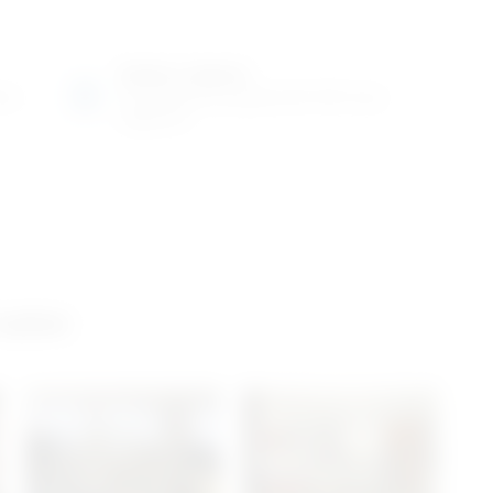
Radno vrijeme
ene
Ponedjeljak do petak od 8-16h ili po
dogovoru
 salon