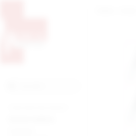
Početna
O nam
Pretražite proizvode
Pretraga
Tražite veterinarsku medicinu?
Humana medicina
Endoskopija