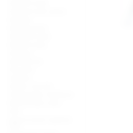
Ultrazvučni uređaji
Ultrazvučne sonde i oprema
Radiologija
Radiološka oprema
Dijagnostički uređaji
Medicinski uređaji
Sterilizacija
Operacijska sala
Hitna pomoć
Laboratorij
Hladnjaci i zamrzivači
Fizikalna terapija i rehabilitacija
Medicinski stolovi i stolice
Kolica
Oprema za starije i nepokretne
osobe