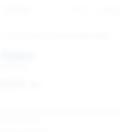
01/6525-965
Profil
Košarica
‹ Povratak u kategoriju
Potrošni materijal i dijelovi
Pipeta
Šifra:
MG018
4,32
€
+ PDV
Pipeta je ginekološki instrument koji se koristi za uzimanje
uzoraka iz maternice.