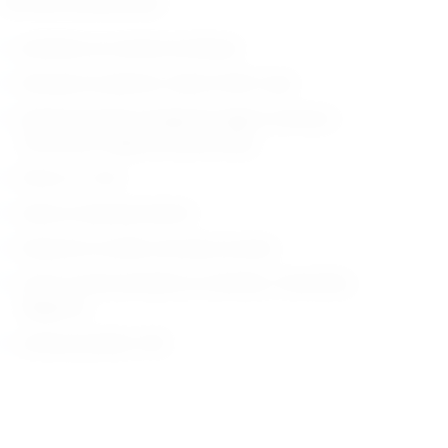
Tehničke karakteristike:
prikladna za rutinsko korištenje
dostupna sa jednom, dvije ili četiri rupe
polukruta kanila omogućava laganu inserciju i
minimizira mogućnost perforacije
širina: 3.1 mm
skala za mjerenje dubine
dizajniran za lakše uzimanje uzoraka.
uzima uzorke prikladne za citološku i histološku
dijagnozu
zemlja porijekla: USA