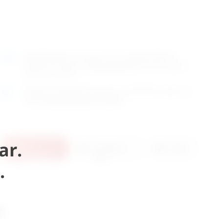
Naručite
sada
i dostavljamo već u
utorak (11.8)
GLS
dostavnom službom.
Kontaktirajte nas
za točno vrijeme
dostave na otoke.
Osobno preuzimanje
moguće je uz prethodnu najavu na
adresi
Karlovačka cesta 4c, Zagreb
.
ar.
U
Pošaljite
Ispis
košaricu
upit
.
i