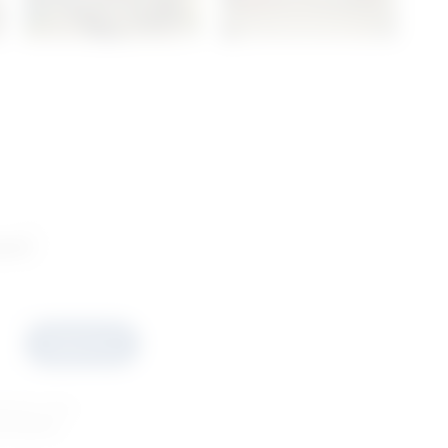
ani
Prijavite se
esečno ćete
ponudama.