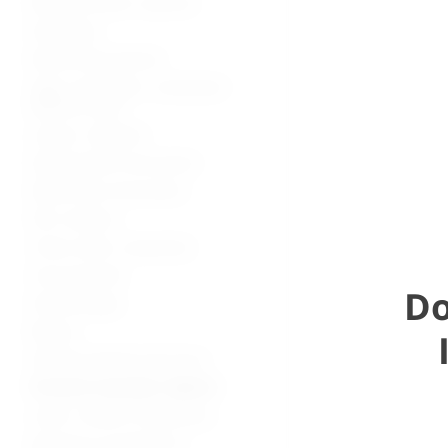
Bolnički kreveti i oprema
Namještaj
Medicinska oprema
Vage, visinomjeri i analizatori
tjelesne mase
Lampe i reflektori
Dijagnostički instrumenti
Medicinski instrumenti
Pile i bušilice
Torbe, koferi, ampulariji
Inox proizvodi
Do
Stomatologija
Beauty
Zaštitna oprema od virusa
Potrošni materijal i dijelovi
Lutke i modeli za edukaciju
Oprema za mrtvačnice -