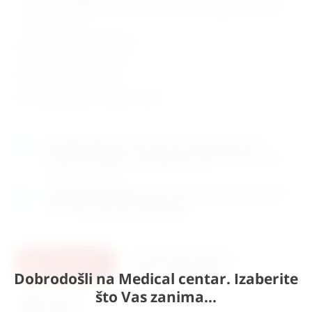
živcima i mišićima u njihovom prirodnom položaju u kostima
očne šupljine
izrađen od 4 ili 11 dijelova
dimenzije: 42x30x31 cm
težina: 3,2 kg ili 3,4 kg
zemlja porijekla: Europska Unija
Naručite
sada
i dostavljamo već u
utorak (11.8)
GLS
dostavnom službom.
Kontaktirajte nas
za točno vrijeme
dostave na otoke.
Osobno preuzimanje
moguće je uz prethodnu najavu na
adresi
Karlovačka cesta 4c, Zagreb
.
U košaricu
Pošaljite upit
Dobrodošli na Medical centar. Izaberite
što Vas zanima...
Ispis