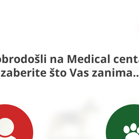
brodošli na Medical cent
Slični proizvod
Izaberite što Vas zanima..