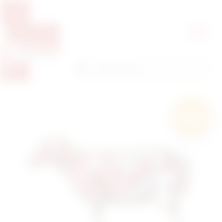
Pretražite proizvode
Pretraga
Besplatna
dostava