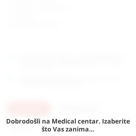
dimenzije: 27 x 66 x visina 47 cm
težina: 19kg
zemlja porijekla: Njemačka
Naručite
sada
i dostavljamo već u
ponedjeljak (10.8)
GLS
dostavnom službom.
Kontaktirajte nas
za točno vrijeme
dostave na otoke.
Osobno preuzimanje
moguće je uz prethodnu najavu na
adresi
Karlovačka cesta 4c, Zagreb
.
U košaricu
Pošaljite upit
Dobrodošli na Medical centar. Izaberite
Ispis
što Vas zanima...