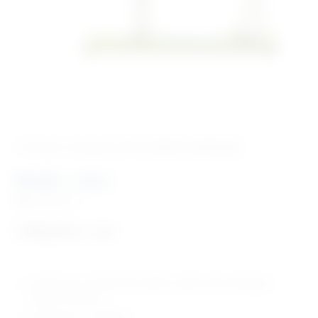
‹ Povratak u kategoriju
Vet. modeli za edukaciju
Model – ovca
Šifra:
VM1011
7.996,00
€
+ PDV
model ovce u 2/3 prirodne veličine , lijeva strana prikazuje
mišićnu strukturu
rastavlja se u 11 dijelova