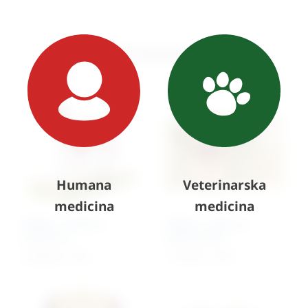
Slični proizvodi
Humana
Veterinarska
medicina
medicina
Model – mačka s
Model – žaba na
kosturom
zelenoj bazi
6.998,00
€
+ PDV
1.755,51 €
+ PDV