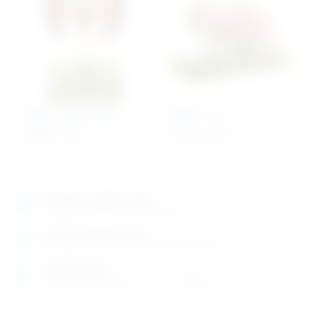
Model – glava pčele
Model – zec
799,00
€
+ PDV
Cijena na upit
Izložbeno-prodajni salon
Razgledajte više tisuća artikala uživo
Posjetite nas na adresi
Karlovačka cesta 4 c (100m od Arene Zagreb)
Radno vrijeme
Ponedjeljak do petak od 8-16h ili po dogovoru