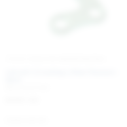
‹ Povratak u kategoriju
Vet. implantati/osteosinteza
LeiLox® 1,5 Locking-L-Plate Titanium –
lijeva
Šifra:
RL142-0215-504L
64,70
€
+ PDV
Tehničke karakteristike: