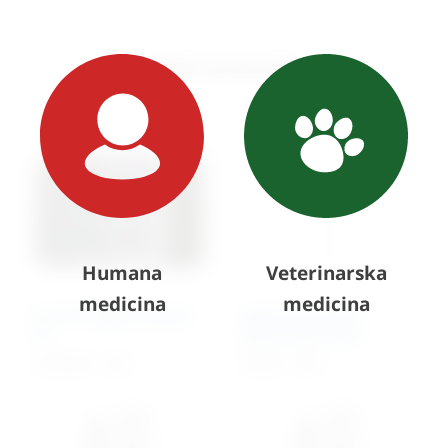
Slični proizvodi
Humana
Veterinarska
medicina
medicina
Set TTA Rapid „Starter
Kirschner pinovi –
IV“
jedan kraj Trocar
3.878,60
€
+ PDV
22,90
€
+ PDV