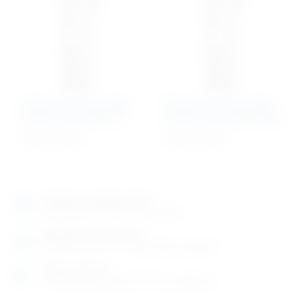
Eksternalni fiksacijski
Eksternalni fiksacijski
sistem za pinove 10
sistem za pinove 10-20
Cijena na upit
Cijena na upit
Izložbeno-prodajni salon
Razgledajte više tisuća artikala uživo
Posjetite nas na adresi
Karlovačka cesta 4 c (100m od Arene Zagreb)
Radno vrijeme
Ponedjeljak do petak od 8-16h ili po dogovoru