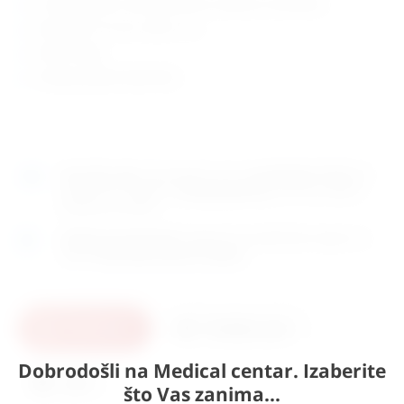
na zelenoj bazi s transparentnom zaštitom od prašine
dimenzije: 19 x 32 x visina 7 cm
težina: 0,6kg
zemlja porijekla: Njemačka
Naručite
sada
i dostavljamo već u
ponedjeljak (10.8)
GLS
dostavnom službom.
Kontaktirajte nas
za točno vrijeme
dostave na otoke.
Osobno preuzimanje
moguće je uz prethodnu najavu na
adresi
Karlovačka cesta 4c, Zagreb
.
U košaricu
Pošaljite upit
Dobrodošli na Medical centar. Izaberite
Ispis
što Vas zanima...