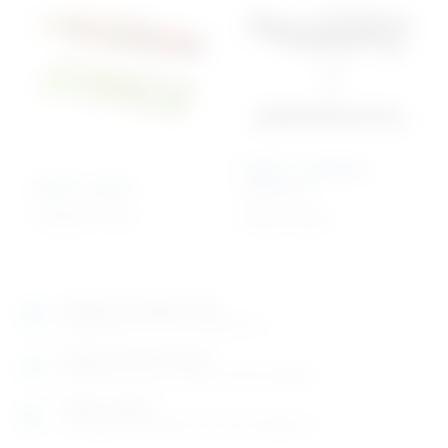
Model – egipatski
Model – glista
skakavac
1.861,69
€
+ PDV
Cijena na upit
Izložbeno-prodajni salon
Razgledajte više tisuća artikala uživo
Posjetite nas na adresi
Karlovačka cesta 4 c (100m od Arene Zagreb)
Radno vrijeme
Ponedjeljak do petak od 8-16h ili po dogovoru