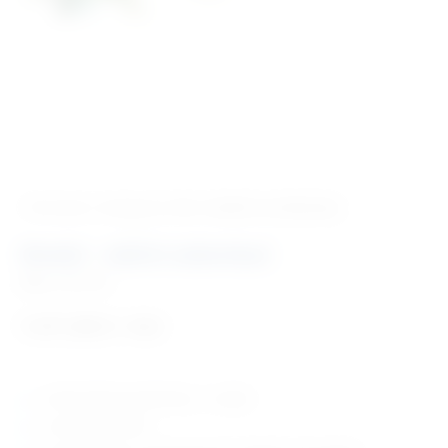
‹ Povratak u kategoriju
Vet. modeli za edukaciju
Model – obični zelembać
Šifra:
VM1061
1.411,06
€
+ PDV
model običnog zelembaća – mužjak
u prirodnoj veličini