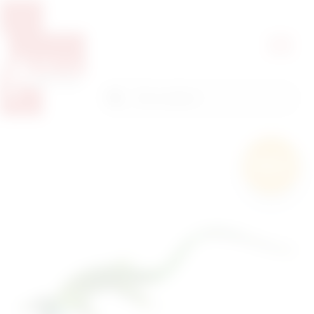
Pretražite proizvode
Pretraga
Besplatna
dostava