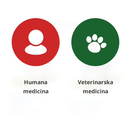
Slični proizvodi
Humana
Veterinarska
medicina
medicina
Model – mačka s
kosturom
Model – mačka
6.998,00
€
+ PDV
5.251,17
€
+ PDV