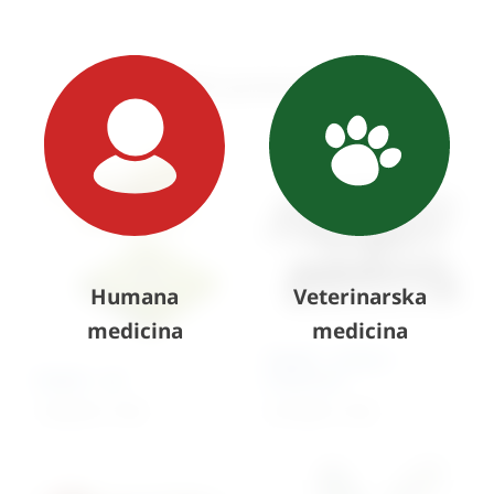
Slični proizvodi
Humana
Veterinarska
medicina
medicina
Model – svinja s
Model – uš
kosturom
1.045,39
€
+ PDV
4.273,00
€
+ PDV