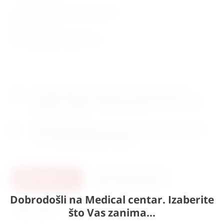
dimenzije: 33 x 39 x visina 46 cm
težina: 2,1kg
zemlja porijekla: Njemačka
Naručite
sada
i dostavljamo već u
utorak (11.8)
GLS
dostavnom službom.
Kontaktirajte nas
za točno vrijeme
dostave na otoke.
Osobno preuzimanje
moguće je uz prethodnu najavu na
adresi
Karlovačka cesta 4c, Zagreb
.
U košaricu
Pošaljite upit
Dobrodošli na Medical centar. Izaberite
Ispis
što Vas zanima...