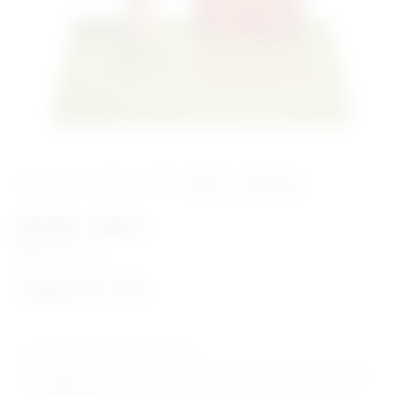
‹ Povratak u kategoriju
Vet. modeli za edukaciju
Model – hidra
Šifra:
VM1035
1.638,76
€
+ PDV
model hidre, uvećane 30 puta
detaljan blok stijenke tijela u području želuca i crijeva, povećan
cca. 200 puta