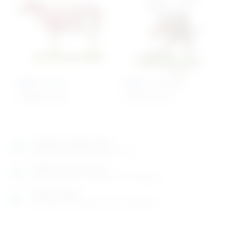
Model – ovca
Model – komarac
7.996,00
€
+ PDV
4.788,76
€
+ PDV
Izložbeno-prodajni salon
Razgledajte više tisuća artikala uživo
Posjetite nas na adresi
Karlovačka cesta 4 c (100m od Arene Zagreb)
Radno vrijeme
Ponedjeljak do petak od 8-16h ili po dogovoru