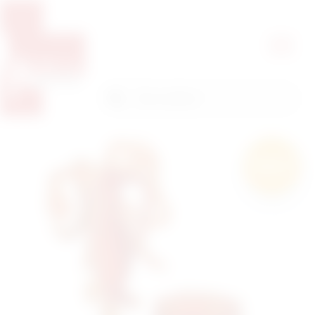
Pretražite proizvode
Pretraga
Besplatna
dostava