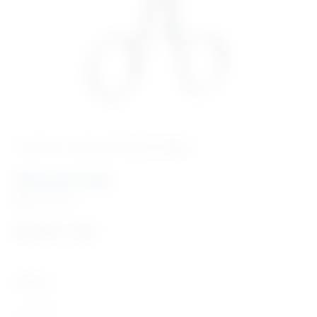
‹ Povratak u kategoriju
Stomatologija
Otvarač usta
Šifra:
SL1037
61,30
€
+ PDV
Veličine:
11 cm