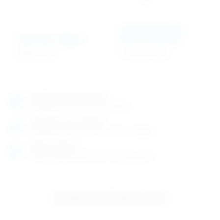
Lampa operacijska
Bubrežasta zdjelica
zidna 55 000 luxa
18,28
€
+ PDV
1.117,14
€
+ PDV
Izložbeno-prodajni salon
Razgledajte više tisuća artikala uživo
Posjetite nas na adresi
Karlovačka cesta 4 c (100m od Arene Zagreb)
Radno vrijeme
Ponedjeljak do petak od 8-16h ili po dogovoru
Izložbeno-prodajni salon