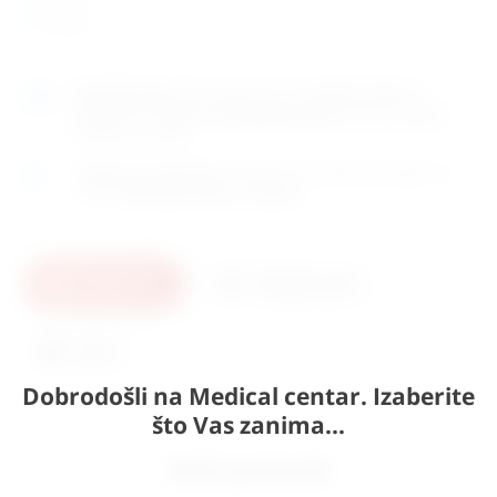
14 cm
Naručite
sada
i dostavljamo već u
utorak (11.8)
GLS
dostavnom službom.
Kontaktirajte nas
za točno vrijeme
dostave na otoke.
Osobno preuzimanje
moguće je uz prethodnu najavu na
adresi
Karlovačka cesta 4c, Zagreb
.
U košaricu
Pošaljite upit
Ispis
Dobrodošli na Medical centar. Izaberite
što Vas zanima...
Slični proizvodi