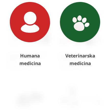
Autoklav 18 litara – N
Kofer/set za
Humana
Veterinarska
klasa
reanimaciju
medicina
medicina
2.580,90
€
+ PDV
1.061,59
€
+ PDV