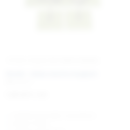
‹ Povratak u kategoriju
Vet. modeli za edukaciju
Model – dioba stanice kopljače
Šifra:
VM1121
1.251,87
€
+ PDV
model diobe stanice kopljače , uvećane 500 puta
prikazane s 9 modela