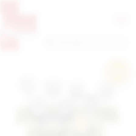
Pretražite proizvode
Pretraga
Besplatna
dostava