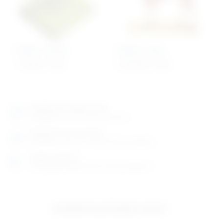
Model – termit
Model – konj
1.167,84
€
+ PDV
24.875,00
€
+ PDV
Izložbeno-prodajni salon
Razgledajte više tisuća artikala uživo
Posjetite nas na adresi
Karlovačka cesta 4 c (100m od Arene Zagreb)
Radno vrijeme
Ponedjeljak do petak od 8-16h ili po dogovoru
Izložbeno-prodajni salon