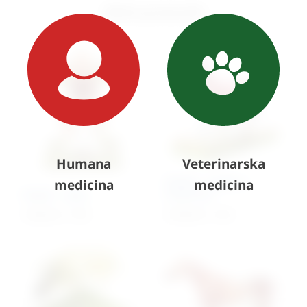
Slični proizvodi
Humana
Veterinarska
Model – mačka s
medicina
medicina
Model – žaba
kosturom
4.860,82
€
+ PDV
6.998,00
€
+ PDV