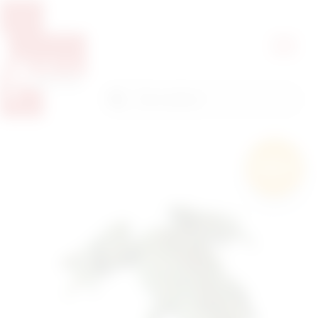
Pretražite proizvode
Pretraga
Besplatna
dostava