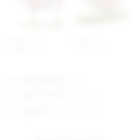
Model – ovca
Model – zec
7.996,00
€
+ PDV
Cijena na upit
Izložbeno-prodajni salon
Razgledajte više tisuća artikala uživo
Posjetite nas na adresi
Karlovačka cesta 4 c (100m od Arene Zagreb)
Radno vrijeme
Ponedjeljak do petak od 8-16h ili po dogovoru