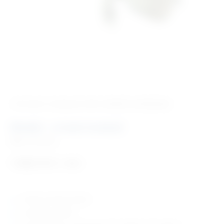
‹ Povratak u kategoriju
Vet. modeli za edukaciju
Model – crveni mukač
Šifra:
VM1060
1.088,70
€
+ PDV
model crvenog mukača
u prirodnoj veličini