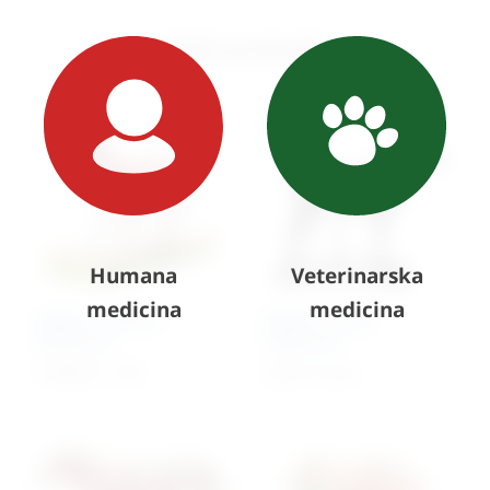
Slični proizvodi
Humana
Veterinarska
medicina
medicina
Model – mačka s
Model – konj s
kosturom
kosturom
6.998,00
€
+ PDV
Cijena na upit