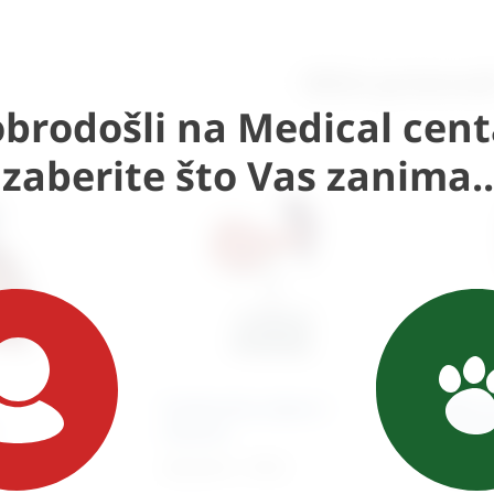
Slični proizvod
brodošli na Medical cent
Izaberite što Vas zanima..
Gušterača,crijevo i
Oko s
slezena
orbit
V
292,09
€
+ PDV
265,8