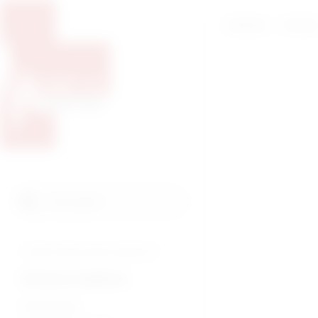
Početna
O nam
Pretražite proizvode
Pretraga
Tražite veterinarsku medicinu?
Humana medicina
Endoskopija