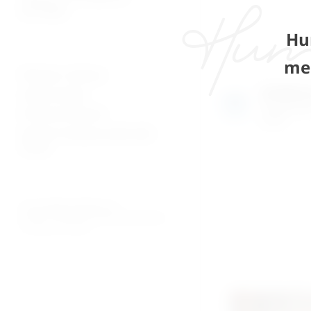
patologija
Hu
me
Plaćanje i dostava
Izložben
Uvjeti prodaje
Razgledajte
Pravila privatnosti
uživo
Povrati za kupnju preko web
shopa
© 2026. MEDICAL CENTAR D.O.O.
PROMED - PROFESIONALNI MEDICINSKI PROIZVODI
ZA OSOBNU UPOTREBU