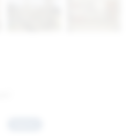
ani
Prijavite se