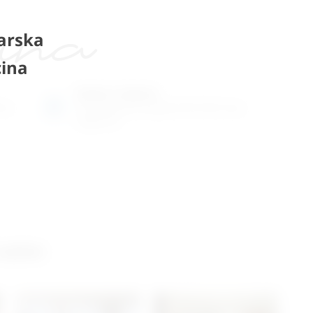
arska
ina
Radno vrijeme
ene
Ponedjeljak do petak od 8-16h ili po
dogovoru
 salon