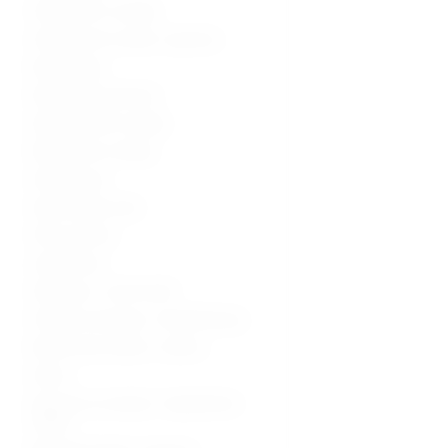
Ultrazvučni uređaji
Ultrazvučne sonde i oprema
Radiologija
Radiološka oprema
Dijagnostički uređaji
Medicinski uređaji
Sterilizacija
Operacijska sala
Hitna pomoć
Laboratorij
Hladnjaci i zamrzivači
Fizikalna terapija i rehabilitacija
Medicinski stolovi i stolice
Kolica
Oprema za starije i nepokretne
osobe