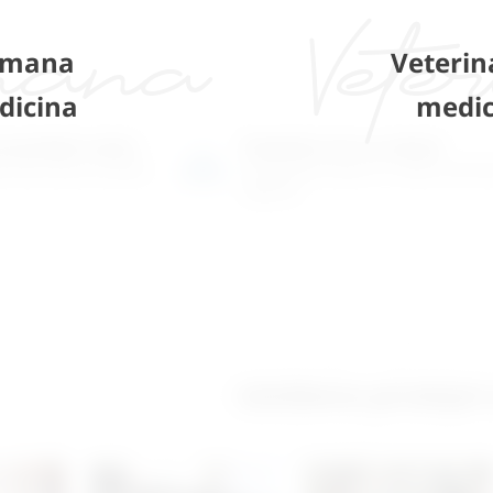
mana
Veterin
dicina
medic
o-prodajni salon
Posjetite nas na adresi
 više tisuća artikala
Karlovačka cesta 4 c (100m od Ar
Zagreb)
Izložbeno-prodajni