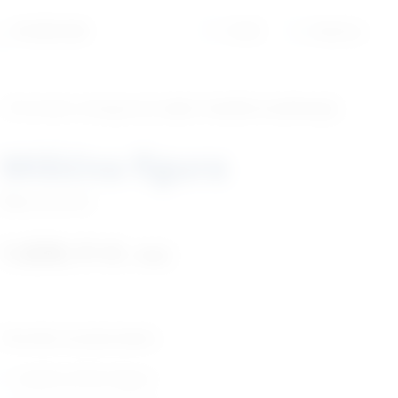
01/6525-965
Profil
Košarica
‹ Povratak u kategoriju
Lutke i modeli za edukaciju
Mišićna figura
Šifra:
LM2105
1.839,11
€
+ PDV
Tehničke karakteristike:
ljudska mišićna figura