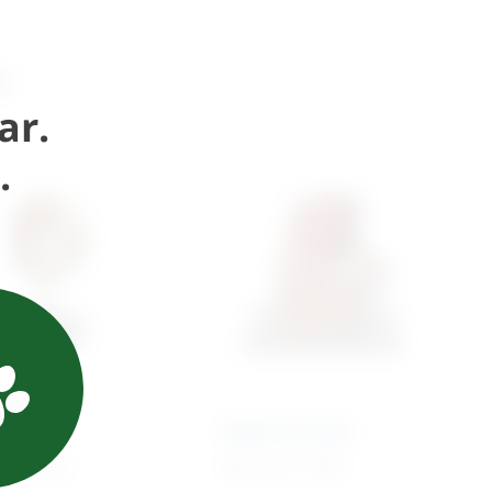
i
ar.
.
a očnom
om
Zdjelica muška
0
€
+ PDV
431,74
€
+ PDV