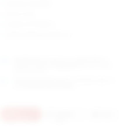
dimenzije: 30x33xh87
težina: 5,3 kg
izrađena od 30 dijelova
zemlja porijekla: EuropskaUnija
Naručite
sada
i dostavljamo već u
utorak (11.8)
GLS
dostavnom službom.
Kontaktirajte nas
za točno vrijeme
dostave na otoke.
Osobno preuzimanje
moguće je uz prethodnu najavu na
adresi
Karlovačka cesta 4c, Zagreb
.
U
Pošaljite
Ispis
košaricu
upit