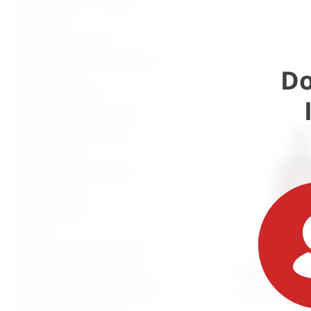
Bolnički kreveti i oprema
Namještaj
Medicinska oprema
Vage, visinomjeri i analizatori
Do
tjelesne mase
Lampe i reflektori
Dijagnostički instrumenti
Medicinski instrumenti
Pile i bušilice
Torbe, koferi, ampulariji
Inox proizvodi
Stomatologija
Beauty
Zaštitna oprema od virusa
Potrošni materijal i dijelovi
Dišni sustav
Lutke i modeli za edukaciju
453,10
€
+ PD
Oprema za mrtvačnice -