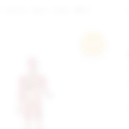
a
Reference
Katalozi
Kontakt
HR
Besplatna
dostava