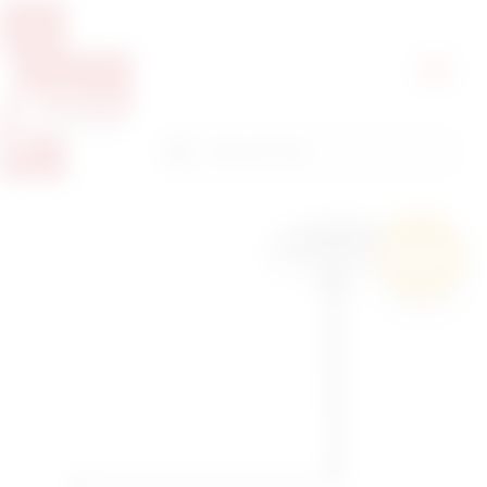
Pretražite proizvode
Pretraga
Besplatna
dostava