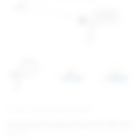
‹ Povratak u kategoriju
Lampe i reflektori
Lampa operacijska stropna 55 000 luxa
Šifra:
LR806