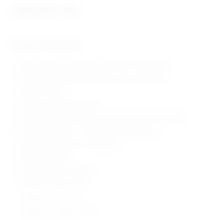
1.481,43
€
+ PDV
Tehničke karakteristike:
jačina svijetlosti: 55 000 Luxa na 500 mm udaljenosti
uključivanje/isključivanje pomoću senzora pokreta
svjetlost: 550 lm
toplina svjetla: 4000 ± 200 K
karakteristike svijetlosti: LED, hladno reflektorsko svijetlo
područje svijetlosti: 130/250 Ø na 500/1000 mm
vijek trajanja žarulje: cca 50 000 sati
jačina žarulje: 9 W
napajanje: 240 V, 50-60 Hz
prekidač: na glavi lampe
opseg rada: 1.100 mm
mogućnost nagiba: do 370°