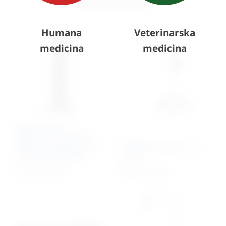
Slični proizvodi
Humana
Veterinarska
medicina
medicina
Baktericidna /
germicidna lampa na
stalku – kombinirana;
Woodova lampa – na
UNIŠTAVA VIRUSE
stalku
1.672,87
€
+ PDV
493,05
€
+ PDV