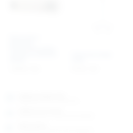
Baktericidna /
germicidna
stropna/zidna lampa –
indirektna; UNIŠTAVA
Infracrvena lampa
VIRUSE
250W
1.350,36
€
+ PDV
419,44
€
+ PDV
Izložbeno-prodajni salon
Razgledajte više tisuća artikala uživo
Posjetite nas na adresi
Karlovačka cesta 4 c (100m od Arene Zagreb)
Radno vrijeme
Ponedjeljak do petak od 8-16h ili po dogovoru