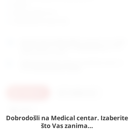
skala boli
dimenzije: 205x45x7 mm
zemlja porijekla: Europska Unija
Naručite
unutar 4h 56min 04sek
i dostavljamo već u
petak
(7.8)
GLS dostavnom službom.
Kontaktirajte nas
za točno
vrijeme dostave na otoke.
Osobno preuzimanje
moguće je uz prethodnu najavu na
adresi
Karlovačka cesta 4c, Zagreb
.
U košaricu
Pošaljite upit
Ispis
Dobrodošli na Medical centar. Izaberite
što Vas zanima...