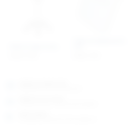
Table za temperaturne
Držač za nogu ili ruku
liste
219,41
€
+ PDV
45,63
€
+ PDV
Izložbeno-prodajni salon
Razgledajte više tisuća artikala uživo
Posjetite nas na adresi
Karlovačka cesta 4 c (100m od Arene Zagreb)
Radno vrijeme
Ponedjeljak do petak od 8-16h ili po dogovoru