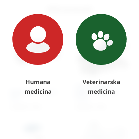
Slični proizvodi
Humana
Veterinarska
Ležeća kolica za
medicina
medicina
Radni pult s koritom –
prijevoz pacijenata
inox
Turbo
5.240,55
€
+ PDV
4.828,24
€
+ PDV