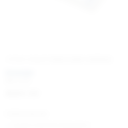
‹ Povratak u kategoriju
Fizikalna terapija i rehabilitacija
Kutomjer
Šifra:
FT2302
45,63
€
+ PDV
Tehničke karakteristike:
instrument za mjerenje kuta pregiba zglobova