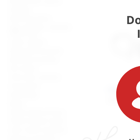
Bolnički kreveti i oprema
Namještaj
Do
Medicinska oprema
Vage, visinomjeri i analizatori
tjelesne mase
Lampe i reflektori
Dijagnostički instrumenti
Medicinski instrumenti
Pile i bušilice
Torbe, koferi, ampulariji
Inox proizvodi
Redovac dre
Stomatologija
22,27
€
+ PDV
Beauty
Zaštitna oprema od virusa
Potrošni materijal i dijelovi
Lutke i modeli za edukaciju
Oprema za mrtvačnice -