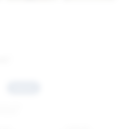
ani
Prijavite se
esečno ćete
ponudama.
ar doo
01/6525-965