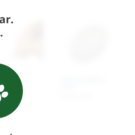
ar.
.
ri za kožu –
Filter za aspirator –
ki
stolni
€
+ PDV
23,52
€
+ PDV