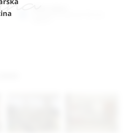
arska
Radno vrijeme
ina
ene
Ponedjeljak do petak od 8-16h ili po
dogovoru
 salon