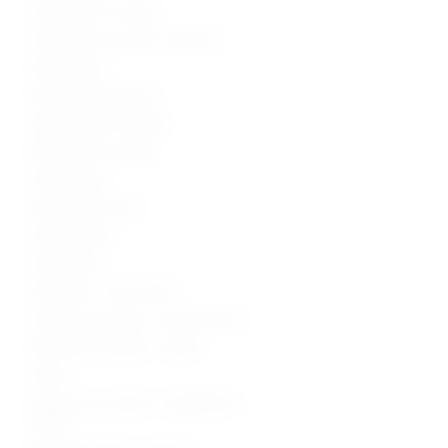
Ultrazvučni uređaji
Ultrazvučne sonde i oprema
Radiologija
Radiološka oprema
Dijagnostički uređaji
Medicinski uređaji
Sterilizacija
Operacijska sala
Hitna pomoć
Laboratorij
Hladnjaci i zamrzivači
Fizikalna terapija i rehabilitacija
Medicinski stolovi i stolice
Kolica
Oprema za starije i nepokretne
osobe