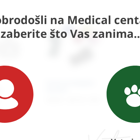
brodošli na Medical cent
Izaberite što Vas zanima..
Zavoji samoljepljivi
Marke
n
elastični
kirurš
30,58
€
–
36,73
€
+ PDV
93,06