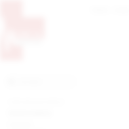
Početna
O nam
Pretražite proizvode
Pretraga
Tražite veterinarsku medicinu?
Humana medicina
Endoskopija