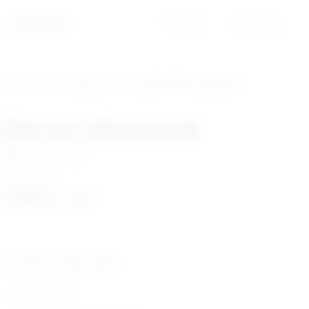
01/6525-965
Profil
Košarica
‹ Povratak u kategoriju
Vet. potrošni materijal
Gel za ultrazvuk
Šifra:
EM303936
7,52
€
+ PDV
Tehničke karakteristike:
težina: 250g