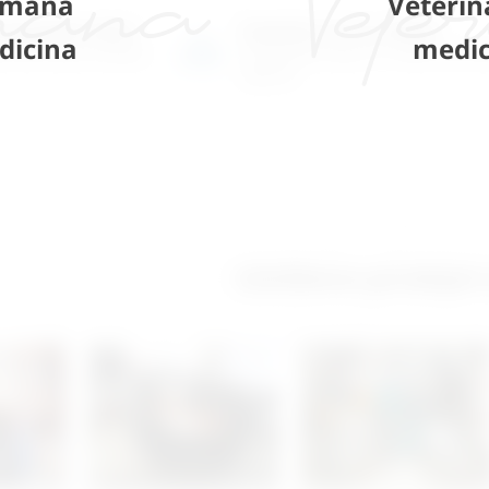
mana
Veterin
o-prodajni salon
Posjetite nas na adresi
dicina
medic
 više tisuća artikala
Karlovačka cesta 4 c (100m od Ar
Zagreb)
Izložbeno-prodajni