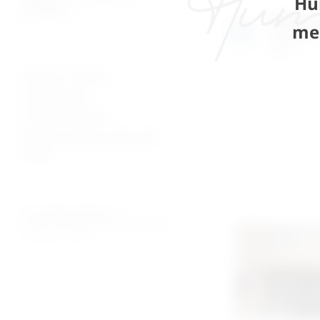
Hu
patologija
Izložben
me
Razgledajte
uživo
Plaćanje i dostava
Uvjeti prodaje
Pravila privatnosti
Povrati za kupnju preko web
shopa
© 2026. MEDICAL CENTAR D.O.O.
PROMED - PROFESIONALNI MEDICINSKI PROIZVODI
ZA OSOBNU UPOTREBU