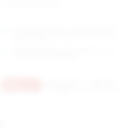
zemlja porijekla: Njemačka
Naručite
sada
i dostavljamo već u
ponedjeljak (10.8)
GLS
dostavnom službom.
Kontaktirajte nas
za točno vrijeme
dostave na otoke.
Osobno preuzimanje
moguće je uz prethodnu najavu na
adresi
Karlovačka cesta 4c, Zagreb
.
U
Pošaljite
Ispis
košaricu
upit
i