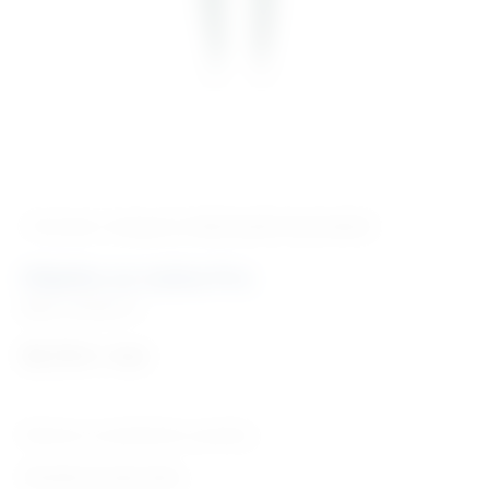
‹ Povratak u kategoriju
Veterinarski instrumenti
Kliješta za nokte Pro
Šifra:
EM908216
50,70
€
+ PDV
Robusne, za svakodnevnu uporabu.
Tehničke karakteristike: