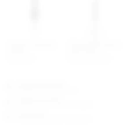
Pinceta za uklanjanje
Škare kirurške savijene,
krpelja
šiljato/šiljate
31,04
€
+ PDV
27,18
€
–
33,04
€
+ PDV
Izložbeno-prodajni salon
Razgledajte više tisuća artikala uživo
Posjetite nas na adresi
Karlovačka cesta 4 c (100m od Arene Zagreb)
Radno vrijeme
Ponedjeljak do petak od 8-16h ili po dogovoru