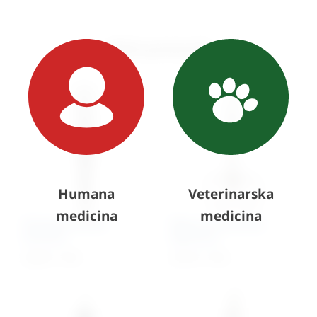
Slični proizvodi
Humana
Veterinarska
medicina
medicina
Pinceta kirurška
Škare za konce po
Durante
Spenceru
20,90
€
+ PDV
35,19
€
+ PDV