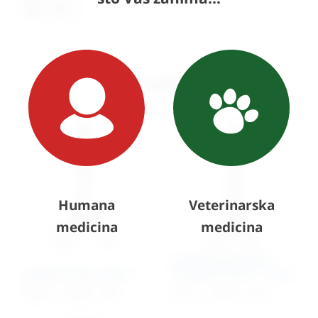
Ispis
Slični proizvodi
Humana
Veterinarska
medicina
medicina
Hvatalica arterijska
Iglodržač Mayo Hegar
Rochester Pean – ravna
25,82
€
–
70,99
€
+ PDV
42,71
€
–
50,70
€
+ PDV