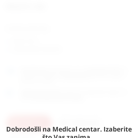
215,41
€
+ PDV
Tehničke karakteristike:
duljine. 20 cm
zemlja porijekla: Njemačka
Naručite
sada
i dostavljamo već u
ponedjeljak (10.8)
GLS
dostavnom službom.
Kontaktirajte nas
za točno vrijeme
dostave na otoke.
Osobno preuzimanje
moguće je uz prethodnu najavu na
adresi
Karlovačka cesta 4c, Zagreb
.
U košaricu
Pošaljite upit
Dobrodošli na Medical centar. Izaberite
što Vas zanima...