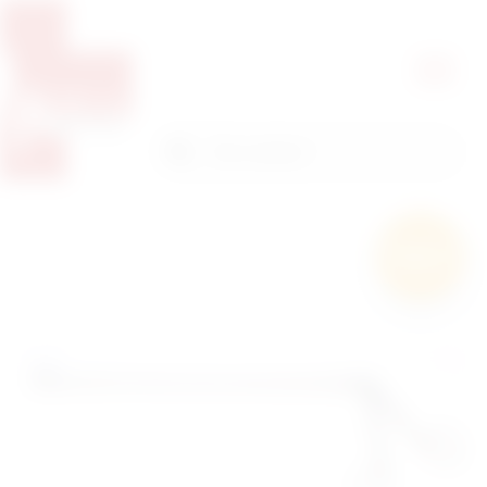
Pretražite proizvode
Pretraga
Besplatna
dostava