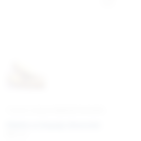
‹ Povratak u kategoriju
Medicinski instrumenti
Kliješta za biopsiju Alexander
Šifra:
I227