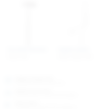
Neurološki čekić Buck
Magillova kliješta
31,04
€
+ PDV
50,10
€
–
52,32
€
+ PDV
Izložbeno-prodajni salon
Razgledajte više tisuća artikala uživo
Posjetite nas na adresi
Karlovačka cesta 4 c (100m od Arene Zagreb)
Radno vrijeme
Ponedjeljak do petak od 8-16h ili po dogovoru