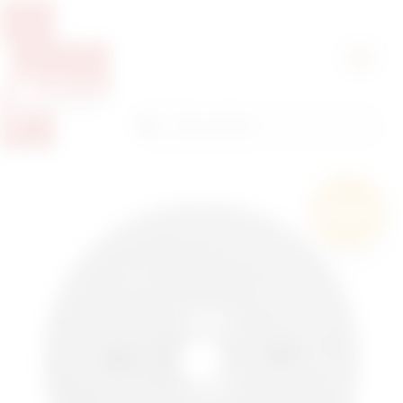
Pretražite proizvode
Pretraga
Besplatna
dostava