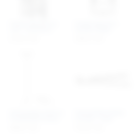
Konjski spekulum za
Konjski spekulum –
usta – haussmann
Gunther Hepke
511,32
€
+ PDV
243,67
€
+ PDV
Stomatološka sonda sa
Stomatološka kliješta
8 zamjenljivih vrhova
za konje – molar
266,42
€
+ PDV
741,95
€
+ PDV