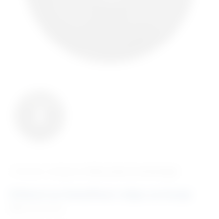
‹ Povratak u kategoriju
Velika praksa stomatologija
Diskovi za Swissfloat rašpu za konje
Šifra:
EM178104