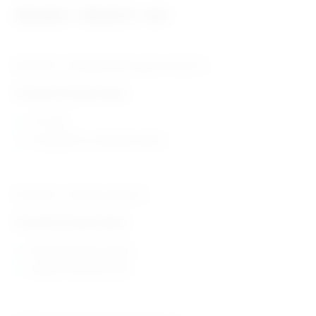
232,46
€
534,52
€
–
+ PDV
EM178105 – EICKEMEYER® SuperCut Disc (TC)
Tehničke karakteristike:
vrlo oštar
kompatibilan sa Swissfloat pilom
EM178104 – Swissfloat disk (TC)
Tehničke karakteristike:
disk od tungsten carbida
originalni Swissfloat disk