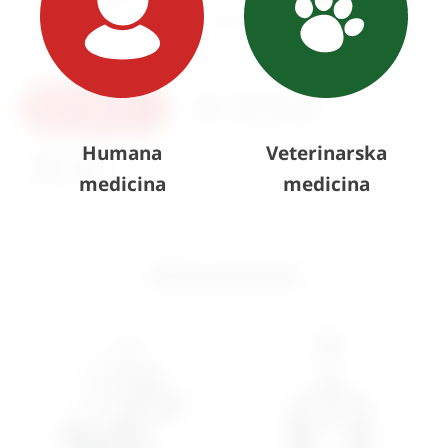
Swissfloat Disc Golden Line (
534,52
€
+ PDV)
U košaricu
Pošaljite upit
Humana
Veterinarska
Ispis
medicina
medicina
Slični proizvodi