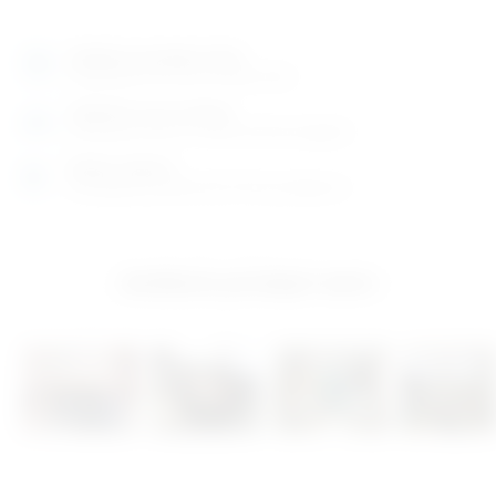
Izložbeno-prodajni salon
Razgledajte više tisuća artikala uživo
Posjetite nas na adresi
Karlovačka cesta 4 c (100m od Arene Zagreb)
Radno vrijeme
Ponedjeljak do petak od 8-16h ili po dogovoru
Izložbeno-prodajni salon