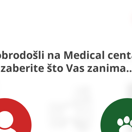
brodošli na Medical cent
Slični proizvod
Izaberite što Vas zanima..