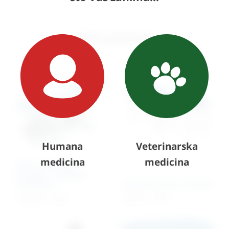
Slični proizvodi
Humana
Veterinarska
medicina
medicina
Stol za fizikalnu
terapiju – trodijelni
(električni)
Stol za masažu u koferu
2.669,24
€
+ PDV
537,31
€
+ PDV