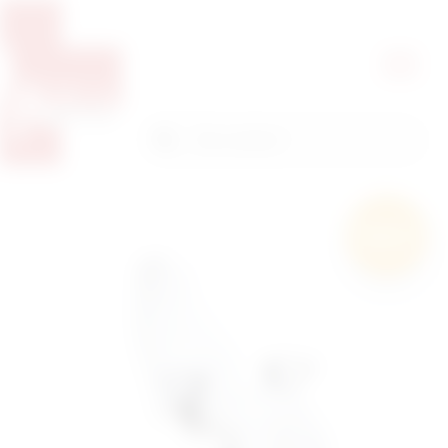
Pretražite proizvode
Pretraga
Besplatna
dostava