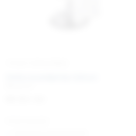
‹ Povratak u kategoriju
Beauty
Stolica za podijatriju Cabrera
Šifra:
BE1919
881,76
€
+ PDV
Tehničke karakteristike:
rotirajuća stolica na kromiranom postolju