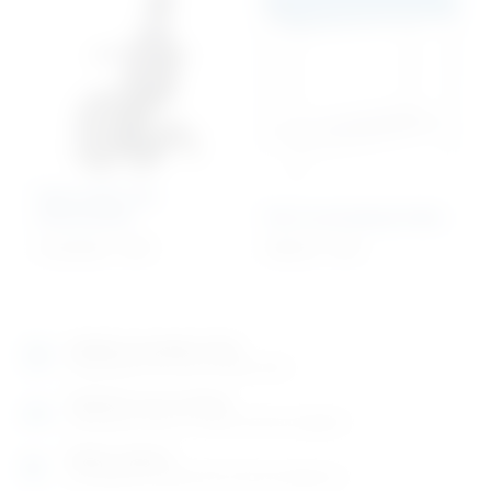
Operacijski stol
oftalmološki
Stol za previjanje beba
16.253,00
€
+ PDV
540,82
€
+ PDV
Izložbeno-prodajni salon
Razgledajte više tisuća artikala uživo
Posjetite nas na adresi
Karlovačka cesta 4 c (100m od Arene Zagreb)
Radno vrijeme
Ponedjeljak do petak od 8-16h ili po dogovoru