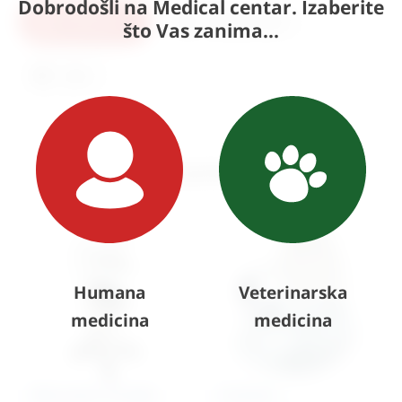
Dobrodošli na Medical centar. Izaberite
U košaricu
Pošaljite upit
što Vas zanima...
Ispis
Slični proizvodi
Humana
Veterinarska
medicina
medicina
Mikrovalna terapija
Inhalator