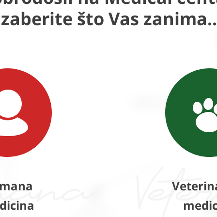
Izaberite što Vas zanima..
Slični proizvod
mana
Veterin
dicina
medic