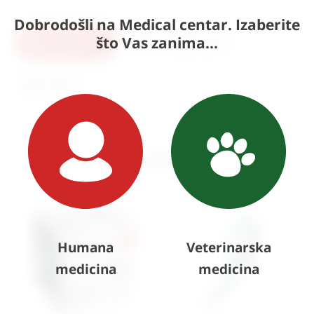
Dobrodošli na Medical centar. Izaberite
što Vas zanima...
U košaricu
Pošaljite upit
Ispis
Slični proizvodi
Humana
Veterinarska
medicina
medicina