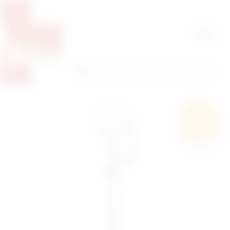
Pretražite proizvode
Pretraga
Besplatna
dostava