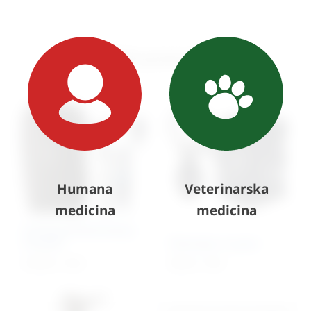
Slični proizvodi
Humana
Veterinarska
medicina
medicina
Otoskop/Oftalmoskop
komplet
Tlakomjer na pero
279,64
€
+ PDV
78,04
€
+ PDV