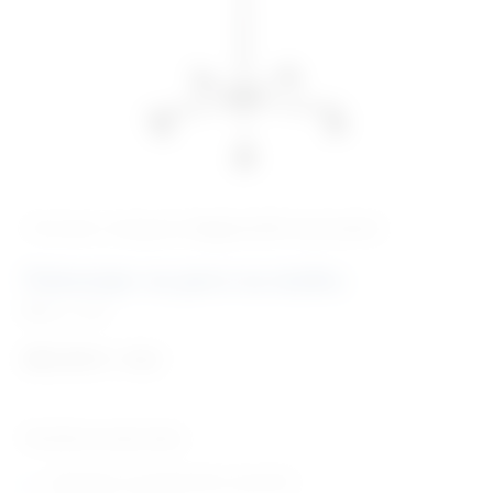
‹ Povratak u kategoriju
Dijagnostički instrumenti
Tlakomjer na pero na stalku
Šifra:
I1148
265,50
€
+ PDV
Tehničke karakteristike:
namijenjen za profesionalnu upotrebu