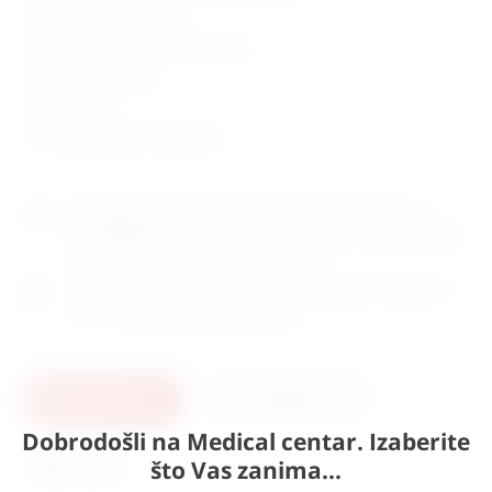
velika skala – 150 mm
mjerno područje: 0-300 mmHg
stalak za mažetu
sa stalkom
zemlja porijekla: Njemačka
Naručite
unutar 13h 30min 11sek
i dostavljamo već u
ponedjeljak (10.8)
GLS dostavnom službom.
Kontaktirajte
nas
za točno vrijeme dostave na otoke.
Osobno preuzimanje
moguće je uz prethodnu najavu na
adresi
Karlovačka cesta 4c, Zagreb
.
U košaricu
Pošaljite upit
Dobrodošli na Medical centar. Izaberite
što Vas zanima...
Ispis