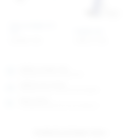
Stol za rendgen ili C-
Arm
Nagibni stol
6.323,80
€
+ PDV
6.505,11
€
+ PDV
Izložbeno-prodajni salon
Razgledajte više tisuća artikala uživo
Posjetite nas na adresi
Karlovačka cesta 4 c (100m od Arene Zagreb)
Radno vrijeme
Ponedjeljak do petak od 8-16h ili po dogovoru
Izložbeno-prodajni salon