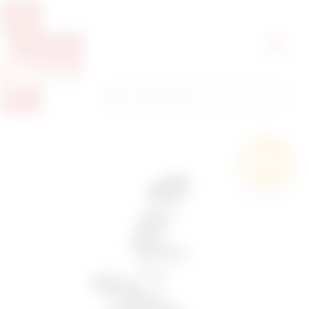
Pretražite proizvode
Pretraga
Besplatna
dostava