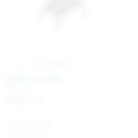
‹ Povratak u kategoriju
Beauty
Stolica za masažu
Šifra:
FT2307
722,88
€
+ PDV
Tehničke karakteristike:
• metalna konstrukcija