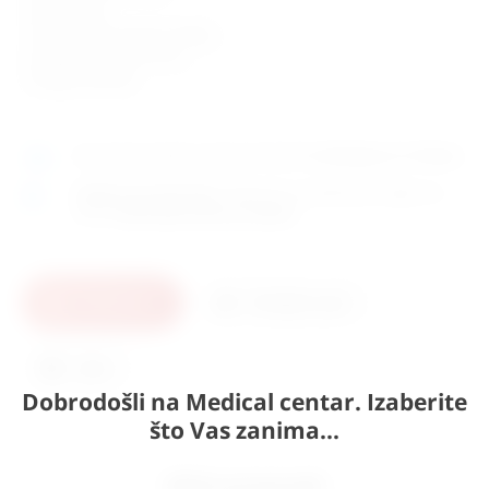
• težina: 7 kg
• maksimalna nosivost 160 kg
• punjenje pjenom 5-6 cm
• zemlja uvoza:EU
Ako sada naručite, proizvod može biti
dostupan za 15 dana.
Osobno preuzimanje
moguće je uz prethodnu najavu na
adresi
Karlovačka cesta 4c, Zagreb
.
U košaricu
Pošaljite upit
Ispis
Dobrodošli na Medical centar. Izaberite
što Vas zanima...
Slični proizvodi