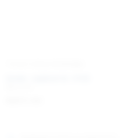
‹ Povratak u kategoriju
Stomatologija
Sonda – explorer br. 17/23
Šifra:
SL1016
20,81
€
+ PDV
Naručite
sada
i dostavljamo već u
utorak (11.8)
GLS