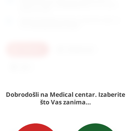
dostavnom službom.
Kontaktirajte nas
za točno vrijeme
dostave na otoke.
Osobno preuzimanje
moguće je uz prethodnu najavu na
adresi
Karlovačka cesta 4c, Zagreb
.
U košaricu
Pošaljite upit
Ispis
Dobrodošli na Medical centar. Izaberite
Slični proizvodi
što Vas zanima...