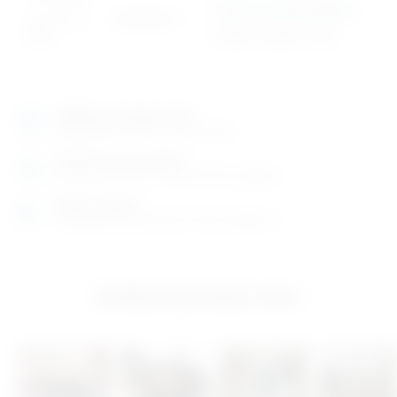
Tacna za instrumente
13.520,31
€
10.925,78
€
+
PDV
16,38
€
–
58,39
€
+ PDV
Izložbeno-prodajni salon
Razgledajte više tisuća artikala uživo
Posjetite nas na adresi
Karlovačka cesta 4 c (100m od Arene Zagreb)
Radno vrijeme
Ponedjeljak do petak od 8-16h ili po dogovoru
Izložbeno-prodajni salon