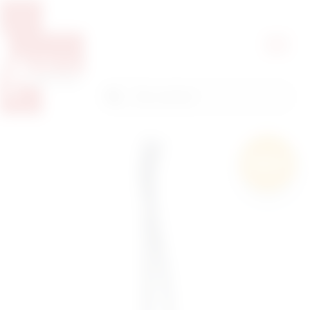
Pretražite proizvode
Pretraga
Besplatna
dostava