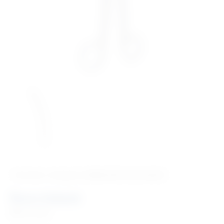
‹ Povratak u kategoriju
Medicinski instrumenti
Škare Siebold
Šifra:
RA026