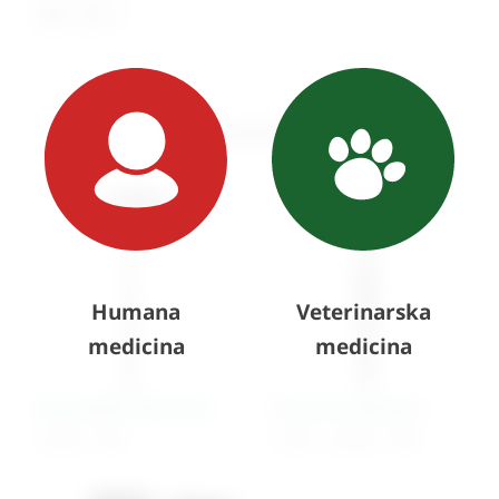
Ispis
Slični proizvodi
Humana
Veterinarska
medicina
medicina
Neurološki čekić Buck
Pinceta anatomska
31,04
€
+ PDV
11,52
€
–
25,82
€
+ PDV