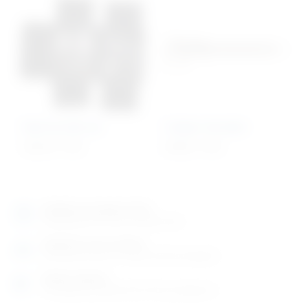
Mali kirurški set
Kaliper Schubler
168,70
€
+ PDV
86,96
€
+ PDV
Izložbeno-prodajni salon
Razgledajte više tisuća artikala uživo
Posjetite nas na adresi
Karlovačka cesta 4 c (100m od Arene Zagreb)
Radno vrijeme
Ponedjeljak do petak od 8-16h ili po dogovoru