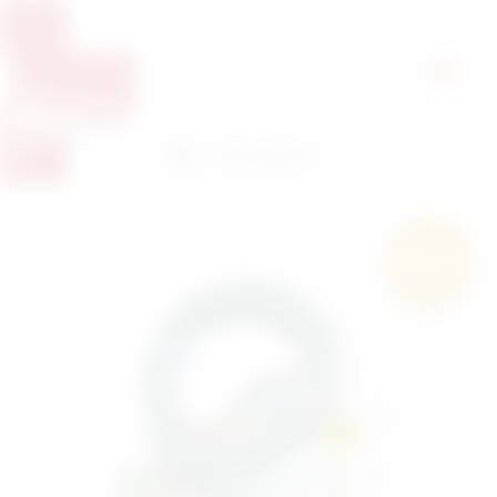
Pretražite proizvode
Pretraga
Besplatna
dostava