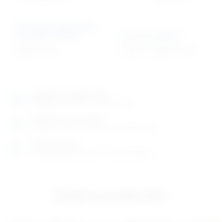
Univerzalni zidni držač
za kutije rukavica
Gumirano platno
65,00
€
+ PDV
122,45
€
–
439,26
€
+ PDV
Izložbeno-prodajni salon
Razgledajte više tisuća artikala uživo
Posjetite nas na adresi
Karlovačka cesta 4 c (100m od Arene Zagreb)
Radno vrijeme
Ponedjeljak do petak od 8-16h ili po dogovoru
Izložbeno-prodajni salon