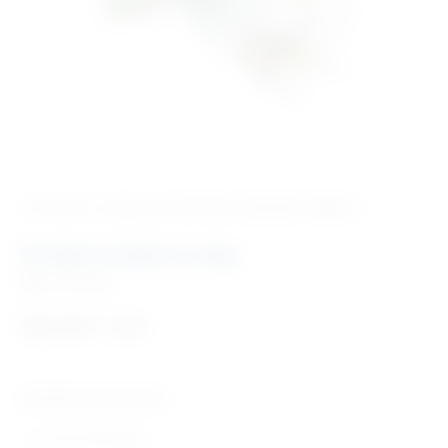
‹ Povratak u kategoriju
Potrošni materijal i dijelovi
Pacijent kabel za ekg
Šifra:
PM2006
265,49
€
+ PDV
Tehničke karakteristike:
za sve vrste Ekg-a