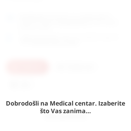
Naručite
sada
i dostavljamo već u
utorak (11.8)
GLS
dostavnom službom.
Kontaktirajte nas
za točno vrijeme
dostave na otoke.
Osobno preuzimanje
moguće je uz prethodnu najavu na
adresi
Karlovačka cesta 4c, Zagreb
.
U košaricu
Pošaljite upit
Ispis
Dobrodošli na Medical centar. Izaberite
što Vas zanima...
Slični proizvodi