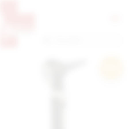
Pretražite proizvode
Pretraga
Besplatna
dostava