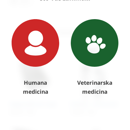
Ispis
Slični proizvodi
Humana
Veterinarska
medicina
medicina
Dijagnostički set Large
Otoskop – veterinarski
423,70
€
+ PDV
173,92
€
+ PDV