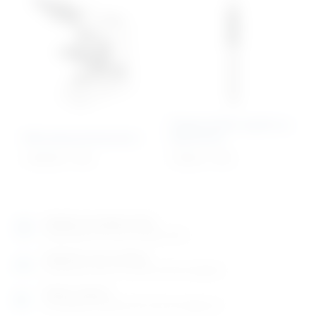
Dijagnostičko svjetlo sa
Mikroskop binokularni
špatulama
1.040,38
€
+ PDV
135,83
€
+ PDV
Izložbeno-prodajni salon
Razgledajte više tisuća artikala uživo
Posjetite nas na adresi
Karlovačka cesta 4 c (100m od Arene Zagreb)
Radno vrijeme
Ponedjeljak do petak od 8-16h ili po dogovoru