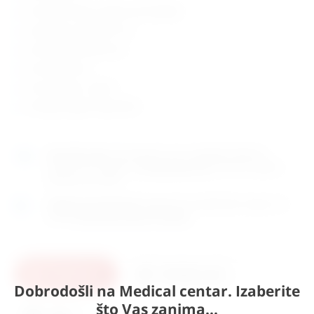
konvencionalno svijetlo (2,5V-28943)
napajanje: 2 baterije 1,5V
promjer drške Ø22 mm
set spekuluma
etui uključen u cijenu
zemlja porijekla: Njemačka
Naručite
sada
i dostavljamo već u
utorak (11.8)
GLS
dostavnom službom.
Kontaktirajte nas
za točno vrijeme
dostave na otoke.
Osobno preuzimanje
moguće je uz prethodnu najavu na
adresi
Karlovačka cesta 4c, Zagreb
.
U košaricu
Pošaljite upit
Dobrodošli na Medical centar. Izaberite
što Vas zanima...