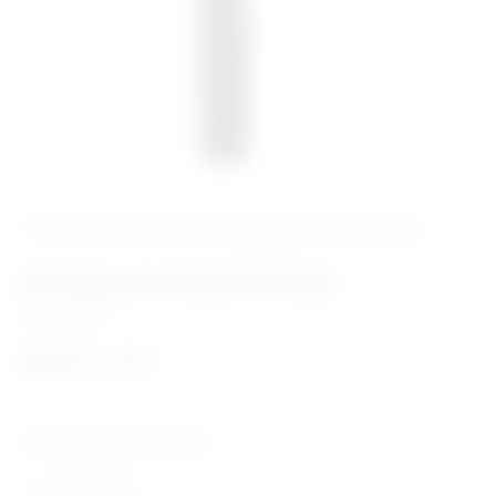
‹ Povratak u kategoriju
Vet. dijagnostički instrumenti
Otoskop za manje životinje
Šifra:
I1500
80,33
€
+ PDV
Tehničke karakteristike:
povećanje 3x