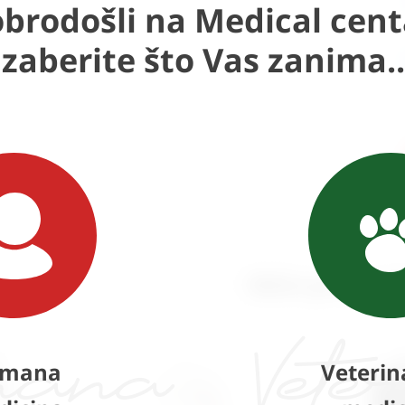
brodošli na Medical cent
Izaberite što Vas zanima..
Slični proizvod
mana
Veterin