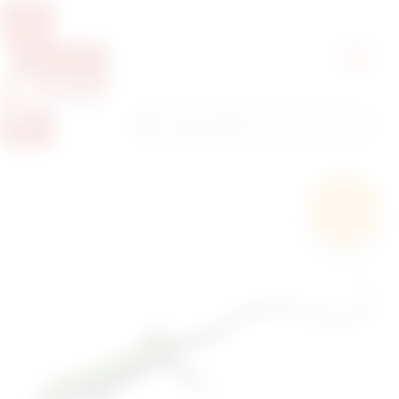
Pretražite proizvode
Pretraga
Besplatna
dostava