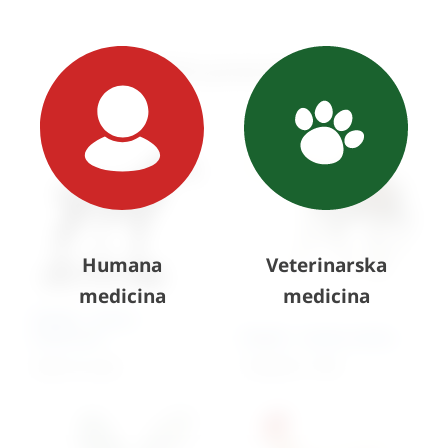
Slični proizvodi
Humana
Veterinarska
medicina
medicina
Model – konj s
kosturom
Model – kućna muha
Cijena na upit
1.844,64
€
+ PDV