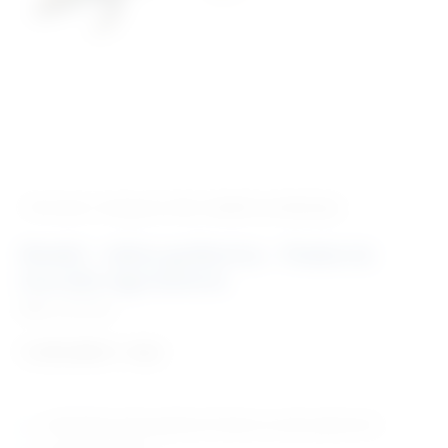
‹ Povratak u kategoriju
Vet. modeli za edukaciju
Model – zidna gušterica – Podarcis
muralis nigriventris
Šifra:
VM1066
1.474,98
€
+ PDV
model ženke zidne gušterice Podarcis muralis nigriventris