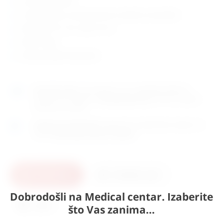
u prirodnoj veličini
na zelenoj bazi s transparentnom zaštitom od prašine
dimenzije: 18 x 18 x visina 10 cm
težina: 0,3kg
zemlja porijekla: Njemačka
Naručite
sada
i dostavljamo već u
utorak (11.8)
GLS
dostavnom službom.
Kontaktirajte nas
za točno vrijeme
dostave na otoke.
Osobno preuzimanje
moguće je uz prethodnu najavu na
adresi
Karlovačka cesta 4c, Zagreb
.
U košaricu
Pošaljite upit
Dobrodošli na Medical centar. Izaberite
Ispis
što Vas zanima...