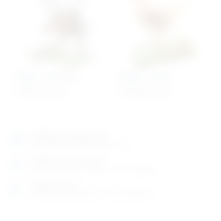
Model – komarac
Model – kokoš
4.788,76
€
+ PDV
1.991,00
€
+ PDV
Izložbeno-prodajni salon
Razgledajte više tisuća artikala uživo
Posjetite nas na adresi
Karlovačka cesta 4 c (100m od Arene Zagreb)
Radno vrijeme
Ponedjeljak do petak od 8-16h ili po dogovoru