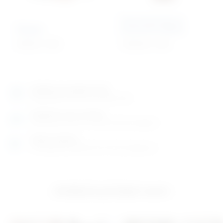
Torzo Dual Sex sa
Ždrijelo
otvorenim leđima
339,56
€
+ PDV
1.046,30
€
+ PDV
Izložbeno-prodajni salon
Razgledajte više tisuća artikala uživo
Posjetite nas na adresi
Karlovačka cesta 4 c (100m od Arene Zagreb)
Radno vrijeme
Ponedjeljak do petak od 8-16h ili po dogovoru
Izložbeno-prodajni salon