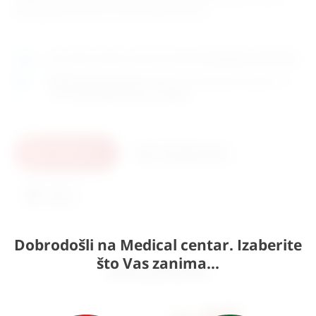
elastografski kontrast za višemodalne prikaze.
Ako sada naručite, proizvod može biti
dostupan za 20 dana.
Osobno preuzimanje
moguće je uz prethodnu najavu na
adresi
Karlovačka cesta 4c, Zagreb
.
U košaricu
Pošaljite upit
Ispis
Dobrodošli na Medical centar. Izaberite
što Vas zanima...
Slični proizvodi