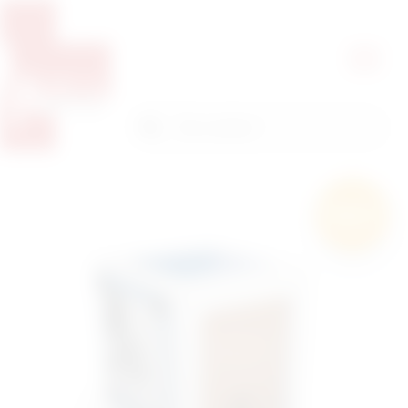
Pretražite proizvode
Pretraga
Besplatna
dostava