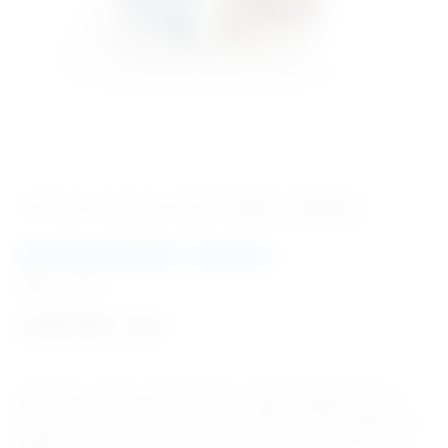
‹ Povratak u kategoriju
Lutke i modeli za edukaciju
Model prostate s lezijom
Šifra:
US106
2.105,78
€
+ PDV
Realističan i izdržljiv model prostate za vježbanje dijagnostičkih i
intervencijskih postupaka. Model ekvivalentnog tkiva s lezijama za
vježbanje i demonstraciju prostate (45cc prostate) pruža CT, MR i