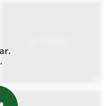
ar.
.