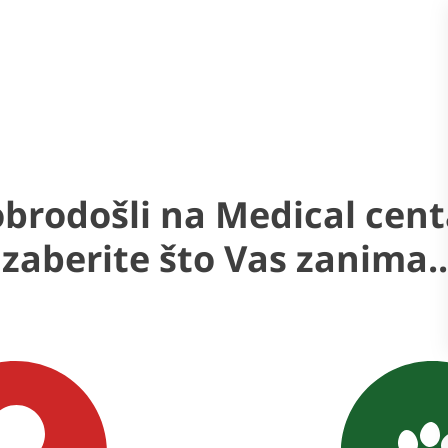
brodošli na Medical cent
Izaberite što Vas zanima..