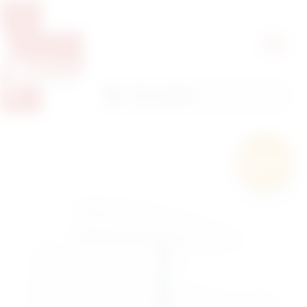
Pretražite proizvode
Pretraga
Besplatna
dostava