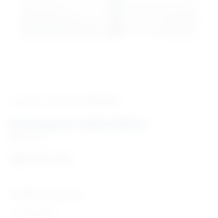
‹ Povratak u kategoriju
Namještaj
Kutni spoj za radne stolove
Šifra:
N726
185,74
€
+ PDV
Tehničke karakteristike:
Dužina 80 cm