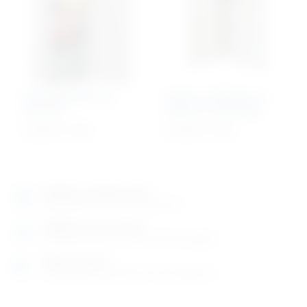
Višenamjenski sef
Ormar za lijekove sa
Security
sefom za narkotike
1.282,76
€
+ PDV
2.743,61
€
+ PDV
Izložbeno-prodajni salon
Razgledajte više tisuća artikala uživo
Posjetite nas na adresi
Karlovačka cesta 4 c (100m od Arene Zagreb)
Radno vrijeme
Ponedjeljak do petak od 8-16h ili po dogovoru