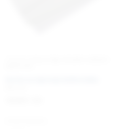
‹ Povratak u kategoriju
Vage, visinomjeri i analizatori
tjelesne mase
Korito za mjerenje dužine beba
Šifra:
V925
132,90
€
+ PDV
Tehničke karakteristike: