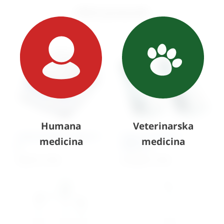
Slični proizvodi
Humana
Veterinarska
Laboratorijska vaga 0,1
Vaga za krevete –
medicina
medicina
g
digitalna
766,37
€
+ PDV
4.676,89
€
+ PDV