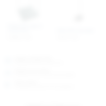
Platformska vaga sa
rukohvatom
Mehanički visinomjer
2.538,65
€
+ PDV
128,75
€
+ PDV
Izložbeno-prodajni salon
Razgledajte više tisuća artikala uživo
Posjetite nas na adresi
Karlovačka cesta 4 c (100m od Arene Zagreb)
Radno vrijeme
Ponedjeljak do petak od 8-16h ili po dogovoru