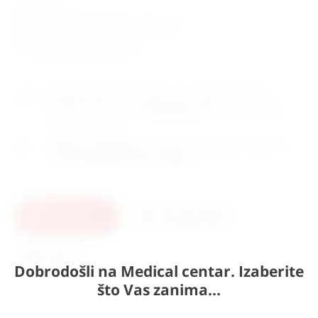
od pvc-a
anatomski oblikovani rubovi korita
zemlja porijekla: Hrvatska
Naručite
sada
i dostavljamo već u
utorak (11.8)
GLS
dostavnom službom.
Kontaktirajte nas
za točno vrijeme
dostave na otoke.
Osobno preuzimanje
moguće je uz prethodnu najavu na
adresi
Karlovačka cesta 4c, Zagreb
.
U košaricu
Pošaljite upit
Ispis
Dobrodošli na Medical centar. Izaberite
što Vas zanima...