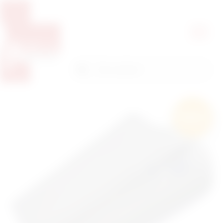
Pretražite proizvode
Pretraga
Besplatna
dostava