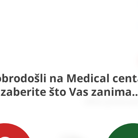
brodošli na Medical cent
Izaberite što Vas zanima..
Slični proizvod