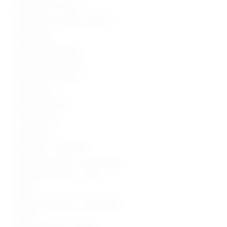
Ultrazvučni uređaji
Ultrazvučne sonde i oprema
Radiologija
Radiološka oprema
Dijagnostički uređaji
Medicinski uređaji
Sterilizacija
Operacijska sala
Hitna pomoć
Laboratorij
Hladnjaci i zamrzivači
Fizikalna terapija i rehabilitacija
Medicinski stolovi i stolice
Kolica
Oprema za starije i nepokretne
osobe