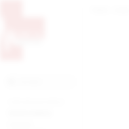
Početna
O nam
Pretražite proizvode
Pretraga
Tražite veterinarsku medicinu?
Humana medicina
Endoskopija