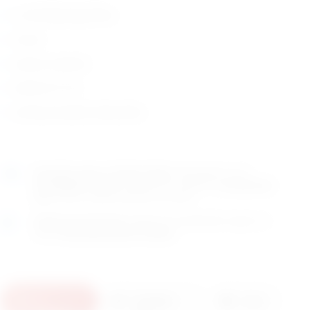
iz nehrđajućeg čelika
ravne
opcija: savijene
duljine 27 cm
zemlja porijekla: Njemačka
Naručite
unutar 1h 24min 31sek
i dostavljamo već u
ponedjeljak (10.8)
GLS dostavnom službom.
Kontaktirajte
nas
za točno vrijeme dostave na otoke.
Osobno preuzimanje
moguće je uz prethodnu najavu na
adresi
Karlovačka cesta 4c, Zagreb
.
U
Pošaljite
Ispis