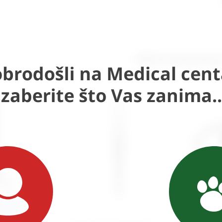
Slični proizvod
brodošli na Medical cent
Izaberite što Vas zanima..
erijska
an –