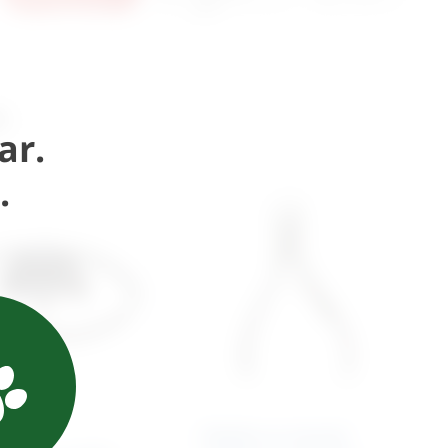
košaricu
upit
i
ar.
.
Kliješta za rezanje