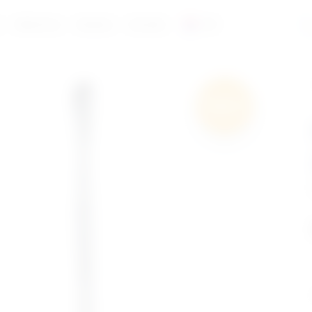
a
Reference
Katalozi
Kontakt
HR
Besplatna
dostava