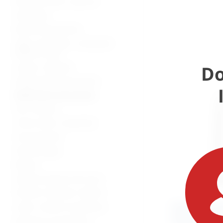
Bolnički kreveti i oprema
Namještaj
Medicinska oprema
Vage, visinomjeri i analizatori
tjelesne mase
Do
Lampe i reflektori
Dijagnostički instrumenti
Medicinski instrumenti
Pile i bušilice
Torbe, koferi, ampulariji
Inox proizvodi
Stomatologija
Beauty
Zaštitna oprema od virusa
Potrošni materijal i dijelovi
Hvatalica art
Lutke i modeli za edukaciju
Rochester Pe
Oprema za mrtvačnice -