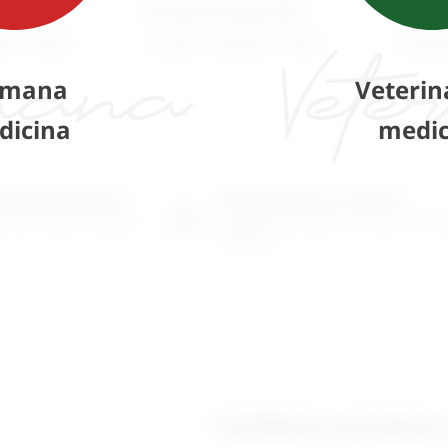
Pinceta anatomska
Dinam
70
€
+ PDV
11,52
€
–
25,82
€
+ PDV
150,4
mana
Veterin
dicina
medic
o-prodajni salon
Posjetite nas na adresi
 više tisuća artikala
Karlovačka cesta 4 c (100m od Ar
Zagreb)
Izložbeno-prodajni