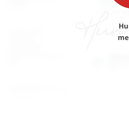
ravna
patologija
42,71
€
–
50,
Hu
Plaćanje i dostava
me
Uvjeti prodaje
Pravila privatnosti
Povrati za kupnju preko web
Izložben
shopa
Razgledajte
uživo
© 2026. MEDICAL CENTAR D.O.O.
PROMED - PROFESIONALNI MEDICINSKI PROIZVODI
ZA OSOBNU UPOTREBU