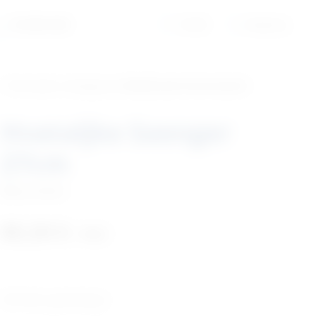
01/6525-965
Profil
Košarica
‹ Povratak u kategoriju
Medicinski instrumenti
Hvataljke Saenger
27cm
Šifra:
RA009
80,20
€
+ PDV
Tehničke specifikacije: