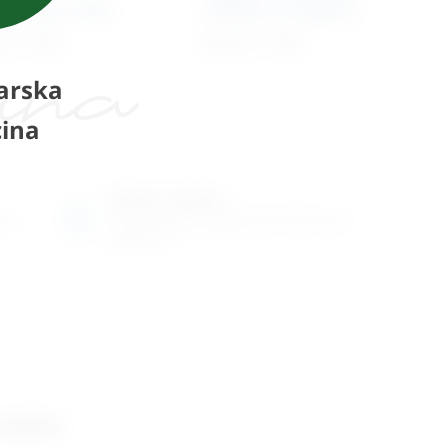
ometar Collin
noktiju na nogama
2
€
+ PDV
50,70
€
+ PDV
arska
ina
Radno vrijeme
ene
Ponedjeljak do petak od 8-16h ili po
dogovoru
 salon